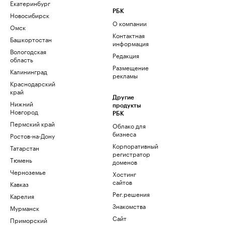
Екатеринбург
РБК
Новосибирск
О компании
Омск
Контактная
Башкортостан
информация
Вологодская
Редакция
область
Размещение
Калининград
рекламы
Краснодарский
край
Другие
Нижний
продукты
Новгород
РБК
Пермский край
Облако для
бизнеса
Ростов-на-Дону
Корпоративный
Татарстан
регистратор
Тюмень
доменов
Черноземье
Хостинг
сайтов
Кавказ
Рег.решения
Карелия
Знакомства
Мурманск
Сайт
Приморский