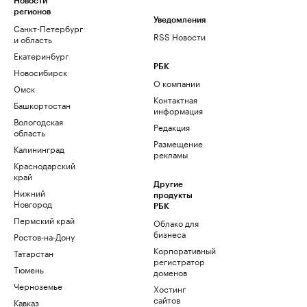
Новости
регионов
Уведомления
Санкт-Петербург
RSS Новости
и область
Екатеринбург
РБК
Новосибирск
О компании
Омск
Контактная
Башкортостан
информация
Вологодская
Редакция
область
Размещение
Калининград
рекламы
Краснодарский
край
Другие
Нижний
продукты
Новгород
РБК
Пермский край
Облако для
бизнеса
Ростов-на-Дону
Корпоративный
Татарстан
регистратор
Тюмень
доменов
Черноземье
Хостинг
сайтов
Кавказ