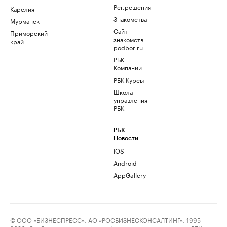
Рег.решения
Карелия
Знакомства
Мурманск
Сайт
Приморский
знакомств
край
podbor.ru
РБК
Компании
РБК Курсы
Школа
управления
РБК
РБК
Новости
iOS
Android
AppGallery
© ООО «БИЗНЕСПРЕСС», АО «РОСБИЗНЕСКОНСАЛТИНГ», 1995–