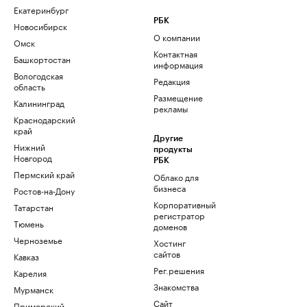
Екатеринбург
РБК
Новосибирск
О компании
Омск
Контактная
Башкортостан
информация
Вологодская
Редакция
область
Размещение
Калининград
рекламы
Краснодарский
край
Другие
Нижний
продукты
Новгород
РБК
Пермский край
Облако для
бизнеса
Ростов-на-Дону
Корпоративный
Татарстан
регистратор
Тюмень
доменов
Черноземье
Хостинг
сайтов
Кавказ
Рег.решения
Карелия
Знакомства
Мурманск
Сайт
Приморский