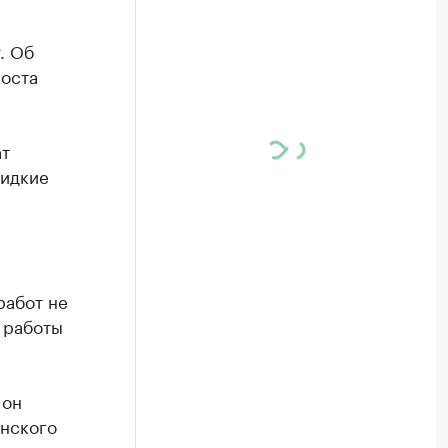
. Об
поста
ат
жидкие
работ не
 работы
 он
енского