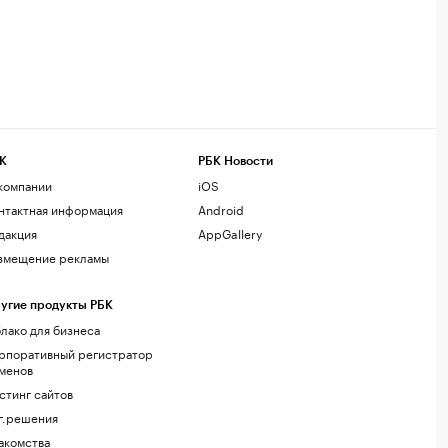
К
РБК Новости
компании
iOS
нтактная информация
Android
дакция
AppGallery
змещение рекламы
угие продукты РБК
лако для бизнеса
рпоративный регистратор
менов
стинг сайтов
г.решения
акомства