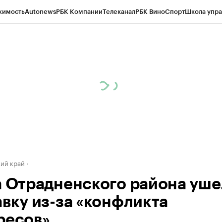
жимость
Autonews
РБК Компании
Телеканал
РБК Вино
Спорт
Школа упра
д
Стиль
Крипто
РБК Бизнес-среда
Дискуссионный клуб
Исследования
К
а контрагентов
Политика
Экономика
Бизнес
Технологии и медиа
Фина
ий край
а Отрадненского района уше
авку из-за «конфликта
ресов»