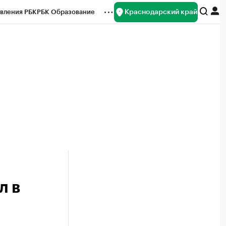
Краснодарский край
вления РБК
РБК Образование
редитные рейтинги
Франшизы
нсы
Рынок наличной валюты
л в