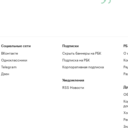
Социальные сети
Подписки
РБ
ВКонтакте
Скрыть баннеры на РБК
О 
Одноклассники
Подписка на РБК
Ко
Telegram
Корпоративная подписка
Ре
Дзен
Ра
Уведомления
RSS Новости
Др
Об
Ко
до
Хо
Ре
Зн