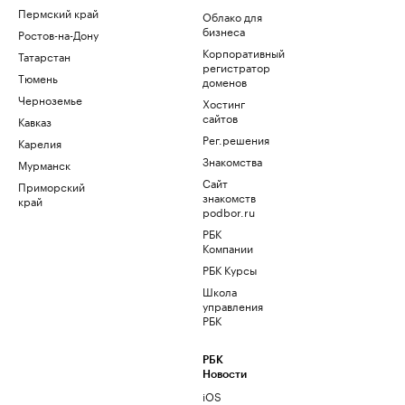
Пермский край
Облако для
бизнеса
Ростов-на-Дону
Корпоративный
Татарстан
регистратор
Тюмень
доменов
Черноземье
Хостинг
сайтов
Кавказ
Рег.решения
Карелия
Знакомства
Мурманск
Сайт
Приморский
знакомств
край
podbor.ru
РБК
Компании
РБК Курсы
Школа
управления
РБК
РБК
Новости
iOS