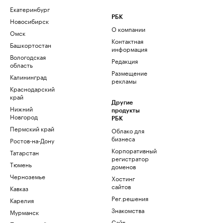
Екатеринбург
РБК
Новосибирск
О компании
Омск
Контактная
Башкортостан
информация
Вологодская
Редакция
область
Размещение
Калининград
рекламы
Краснодарский
край
Другие
Нижний
продукты
Новгород
РБК
Пермский край
Облако для
бизнеса
Ростов-на-Дону
Корпоративный
Татарстан
регистратор
Тюмень
доменов
Черноземье
Хостинг
сайтов
Кавказ
Рег.решения
Карелия
Знакомства
Мурманск
Сайт