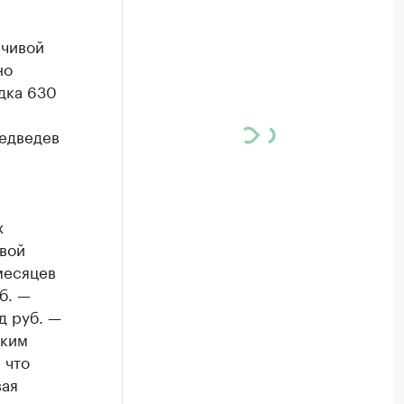
йчивой
но
ядка 630
Медведев
х
евой
месяцев
б. —
д руб. —
аким
 что
вая