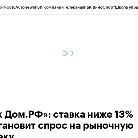
жимость
Autonews
РБК Компании
Телеканал
РБК Вино
Спорт
Школа упра
д
Стиль
Крипто
РБК Бизнес-среда
Дискуссионный клуб
Исследования
К
а контрагентов
Политика
Экономика
Бизнес
Технологии и медиа
Фина
к Дом.РФ»: ставка ниже 13%
тановит спрос на рыночную
еку