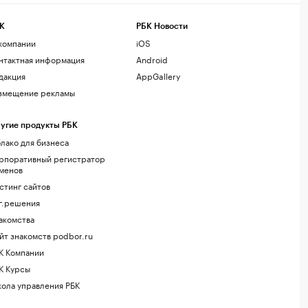
К
РБК Новости
компании
iOS
нтактная информация
Android
дакция
AppGallery
змещение рекламы
угие продукты РБК
лако для бизнеса
рпоративный регистратор
менов
стинг сайтов
г.решения
акомства
йт знакомств podbor.ru
К Компании
К Курсы
ола управления РБК