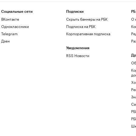
Социальные сети
Подписки
РБ
ВКонтакте
Скрыть баннеры на РБК
О 
Одноклассники
Подписка на РБК
Ко
Telegram
Корпоративная подписка
Ре
Дзен
Ра
Уведомления
RSS Новости
Др
Об
Ко
до
Хо
Ре
Зн
Са
РБ
РБ
Шк