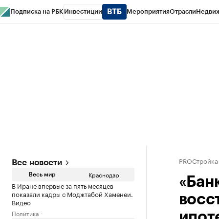
Подписка на РБК
Инвестиции
Мероприятия
Отрасли
Недви
РБК Курсы
РБК Life
Тренды
Визионеры
Национальные проекты
Горо
Газета
Спецпроекты СПб
Конференции СПб
Спецпроекты
Проверк
PROСтройка
Все новости
Краснодар
Весь мир
«Бан
В Иране впервые за пять месяцев
показали кадры с Моджтабой Хаменеи.
восс
Видео
Политика
ипот