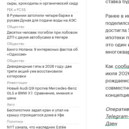
ставка бу
сыры, крокодилы и органический сидр
РБК и РСХБ
Ранее в 
В Румынии затопили четыре баржи в
рукаве Дуная для подачи воды на АЭС
поделился
Общество
достигла 
Десятки человек погибли при лобовом
ипотеки 
ДТП с двумя автобусами в Нигере
это один 
Общество
Бинго Нолана: 9 интересных фактов об
многоква
«Одиссее»
Общество
Как
сооб
Дивидендные гэпы в 2026 году: две
трети акций уже восстановили
июля 2026
котировки
рождаемо
Инвестиции
совместн
Новый Audi Q9 против Mercedes-Benz
GLS и BMW X7. Сравнение, мнения и
концепци
цены
Авто
Оператив
Беспилотник задел кран и упал на
крышу строящегося дома в Уфе
Telegram
Политика
Дзен
NYT узнала, что наследник Estée