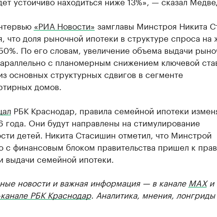
дет устойчиво находиться ниже 13%», — сказал Медве
интервью
«РИА Новости»
замглавы Минстроя Никита С
, что доля рыночной ипотеки в структуре спроса на 
50%. По его словам, увеличение объема выдачи рыно
параллельно с планомерным снижением ключевой ста
из основных структурных сдвигов в сегменте
ртирных домов.
щал
РБК Краснодар, правила семейной ипотеки изменя
 года. Они будут направлены на стимулирование
сти детей. Никита Стасишин отметил, что Минстрой
о с финансовым блоком правительства пришел к пра
и выдачи семейной ипотеки.
ные новости и важная информация — в канале
MAX
и
-канале РБК Краснодар
. Аналитика, мнения, лонгриды