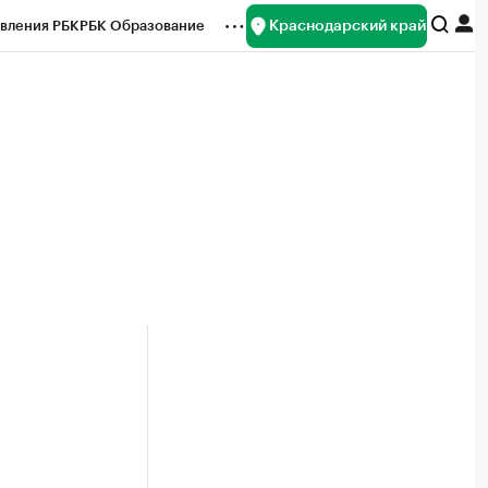
Краснодарский край
вления РБК
РБК Образование
редитные рейтинги
Франшизы
нсы
Рынок наличной валюты