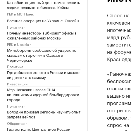
Как облигационный долг помог решить
задачи реального бизнеса. Кейсы
РБК и МСП Банк
Спрос на
Военная операция на Украине. Онлайн
ключевой 
Политика
ипотечных
Почему инвесторы выбирают офисы в
млрд руб
оживленных районах Москвы
заместит
РБК и Upside
Минобороны сообщило об ударах по
на форум
складам с горючим в Одессе и
Краснода
Черноморске
Политика
Где добывают золото в России и можно
«Рыночная
ли делать это самому
беспокоит
Инвестиции
ставки ож
Мэр Нагасаки назвал США
виновниками ядерной бомбардировки
выдано ип
города
программ
Политика
это рыноч
Володин призвал регионы изучить опыт
образом, 
запрета вейпов
Общество
спрос на 
Гастрогид по Центральной России: