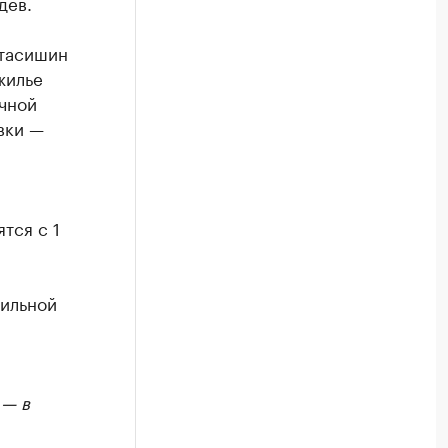
дев.
тасишин
жилье
чной
вки —
тся с 1
вильной
 — в