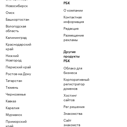
РБК
Новосибирск
О компании
Омск
Контактная
Башкортостан
информация
Вологодская
Редакция
область
Размещение
Калининград
рекламы
Краснодарский
край
Другие
Нижний
продукты
Новгород
РБК
Пермский край
Облако для
бизнеса
Ростов-на-Дону
Корпоративный
Татарстан
регистратор
Тюмень
доменов
Черноземье
Хостинг
сайтов
Кавказ
Рег.решения
Карелия
Знакомства
Мурманск
Сайт
Приморский
знакомств
край