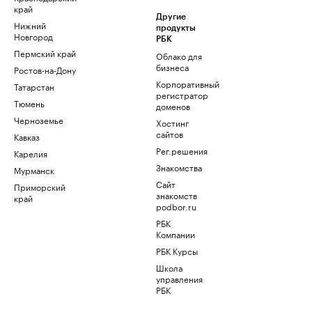
край
Другие
Нижний
продукты
Новгород
РБК
Пермский край
Облако для
бизнеса
Ростов-на-Дону
Корпоративный
Татарстан
регистратор
Тюмень
доменов
Черноземье
Хостинг
сайтов
Кавказ
Рег.решения
Карелия
Знакомства
Мурманск
Сайт
Приморский
знакомств
край
podbor.ru
РБК
Компании
РБК Курсы
Школа
управления
РБК