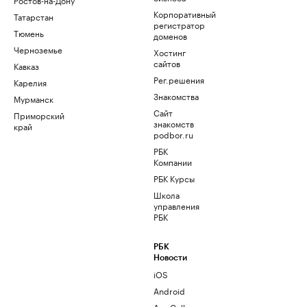
Корпоративный
Татарстан
регистратор
Тюмень
доменов
Черноземье
Хостинг
сайтов
Кавказ
Рег.решения
Карелия
Знакомства
Мурманск
Сайт
Приморский
знакомств
край
podbor.ru
РБК
Компании
РБК Курсы
Школа
управления
РБК
РБК
Новости
iOS
Android
AppGallery