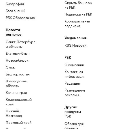
Скрыть баннеры
Биографии
на РБК
База знаний
Подписка на РБК
РБК Образование
Корпоративная
подписка
Новости
регионов
Уведомления
Санкт-Петербург
RSS Новости
и область
Екатеринбург
РБК
Новосибирск
О компании
Омск
Контактная
Башкортостан
информация
Вологодская
Редакция
область
Размещение
Калининград
рекламы
Краснодарский
край
Другие
Нижний
продукты
Новгород
РБК
Пермский край
Облако для
бизнеса
Ростов-на-Дону