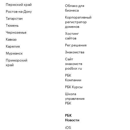
Пермский край
Облако для
бизнеса
Ростов-на-Дону
Корпоративный
Татарстан
регистратор
Тюмень
доменов
Черноземье
Хостинг
сайтов
Кавказ
Рег.решения
Карелия
Знакомства
Мурманск
Сайт
Приморский
знакомств
край
podbor.ru
РБК
Компании
РБК Курсы
Школа
управления
РБК
РБК
Новости
iOS