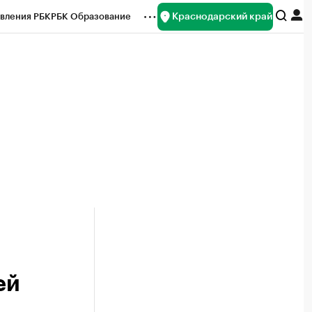
Краснодарский край
вления РБК
РБК Образование
редитные рейтинги
Франшизы
нсы
Рынок наличной валюты
ей