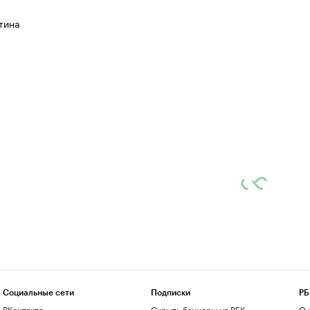
тина
Социальные сети
Подписки
РБ
ВКонтакте
Скрыть баннеры на РБК
О 