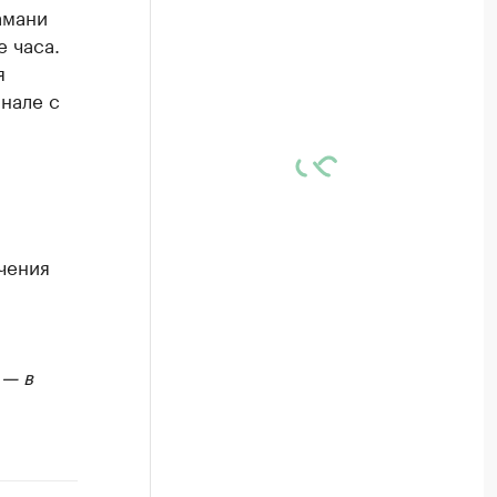
амани
 часа.
я
нале с
чения
 — в