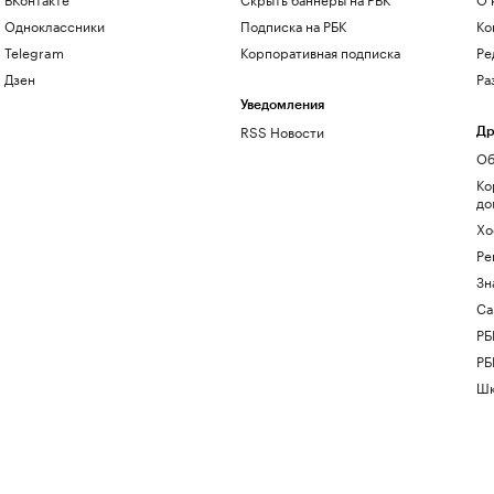
Одноклассники
Подписка на РБК
Ко
Telegram
Корпоративная подписка
Ре
Дзен
Ра
Уведомления
RSS Новости
Др
Об
Ко
до
Хо
Ре
Зн
Са
РБ
РБ
Шк