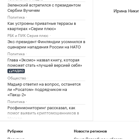
Зеленский встретился с президентом
Сербии Вучичем
Ирина Ники
Политика
Как устроены приватные террасы в
квартирах «Серии плюс»
РБК и ПИК Серия плюс
Экс-президент Финляндии усомнился в
сценарии нападения России на НАТО
Политика
Глава «Эксмо» назвал книгу, которая
поможет стать «лучшей версией себя»
РАДИО
Общество
Мадьяр ответил на вопрос, останется
ли «Росатом» подрядчиком на
«Пакш-2»
Политика
Росфинмониторинг рассказал, как
помог выявить криптомошенников в
Москве
Политика
Андреева проиграла 34-й ракетке мира
Рубрики
Новости регионов
в третьем круге турнира в Торонто
Политика
Санкт-Петербург и область