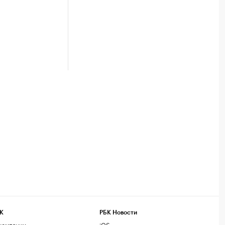
К
РБК Новости
компании
iOS