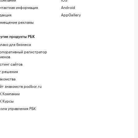
нтактная информация
Android
дакция
AppGallery
змещение рекламы
угие продукты РБК
лако для бизнеса
рпоративный регистратор
менов
стинг сайтов
г.решения
акомства
йт знакомств podbor.ru
К Компании
К Курсы
ола управления РБК