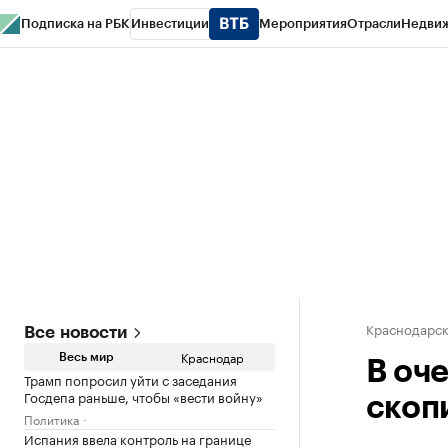
Подписка на РБК
Инвестиции
Мероприятия
Отрасли
Недви
РБК Курсы
РБК Life
Тренды
Визионеры
Национальные проекты
Горо
Газета
Спецпроекты СПб
Конференции СПб
Спецпроекты
Проверк
Краснодарск
Все новости
Краснодар
Весь мир
В оч
Трамп попросил уйти с заседания
Госдепа раньше, чтобы «вести войну»
скоп
Политика
Испания ввела контроль на границе