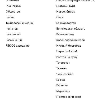
Спорт
Экономика
Екатеринбург
РПЦ ответила на призыв уйти из
Общество
Новосибирск
Африки
Бизнес
Омск
Политика
Минпромторг сообщил об изучении
Технологии и медиа
Башкортостан
властями идей по поддержке селлеров
Финансы
Вологодская область
WB
Биографии
Калининград
Бизнес
Александр Усик заявил, что у него есть
База знаний
Краснодарский край
«два варианта» для прощального боя
РБК Образование
Нижний Новгород
Спорт
Пермский край
Что такое медленная жизнь и какую
Ростов-на-Дону
роль в этом играет дерево
Татарстан
РБК и Старквуд
Тюмень
Загрузить еще
Черноземье
Кавказ
Карелия
Мурманск
Приморский край