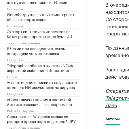
для путешественников из Италии
В очеред
Политика
находится
Bloomberg узнал, что Украине грозит
Со сторо
обвал экспорта зерна
ожидания 
Политика
Экспорт синтетических алмазов из
оператив
Китая резко вырос на фоне бума ИИ
Технологии и медиа
По данным
В Чехии при нападении с ножом
пострадали четыре человека
временно
Общество
Telegraph сообщил о выплатах УЕФА
Ранее дви
вероятной любовнице Инфантино
действова
Спорт
Ученые оценили риски от созданных с
помощью ИИ искусственных вирусов
Оператив
Общество
Telegram
«Ноев ковчег»: почему в восточной
Дзен
Арктике эволюция шла непрерывно
РБК и УК Первая
Сооснователь Wikipedia назвал ее
Авторы
рупором пропаганды под эгидой ЦРУ
Технологии и медиа