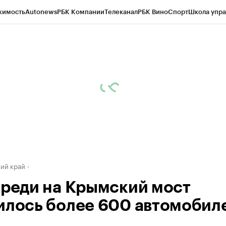
жимость
Autonews
РБК Компании
Телеканал
РБК Вино
Спорт
Школа упра
д
Стиль
Крипто
РБК Бизнес-среда
Дискуссионный клуб
Исследования
К
а контрагентов
Политика
Экономика
Бизнес
Технологии и медиа
Фина
ий край
ереди на Крымский мост
илось более 600 автомобил