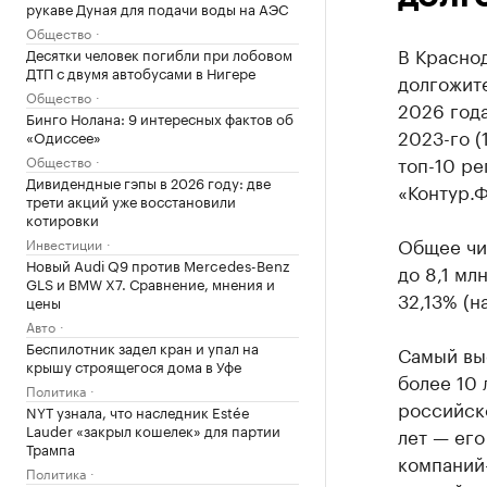
рукаве Дуная для подачи воды на АЭС
Общество
В Краснод
Десятки человек погибли при лобовом
ДТП с двумя автобусами в Нигере
долгожите
Общество
2026 года
Бинго Нолана: 9 интересных фактов об
2023-го (
«Одиссее»
топ-10 ре
Общество
Дивидендные гэпы в 2026 году: две
«Контур.Ф
трети акций уже восстановили
котировки
Общее чис
Инвестиции
Новый Audi Q9 против Mercedes-Benz
до 8,1 мл
GLS и BMW X7. Сравнение, мнения и
32,13% (на 
цены
Авто
Беспилотник задел кран и упал на
Самый выс
крышу строящегося дома в Уфе
более 10 
Политика
российско
NYT узнала, что наследник Estée
Lauder «закрыл кошелек» для партии
лет — его
Трампа
компаний-
Политика