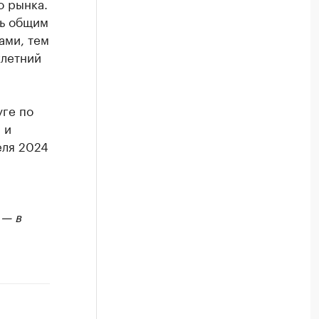
о рынка.
ть общим
ами, тем
хлетний
уге по
 и
еля 2024
 — в