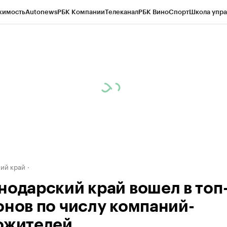
жимость
Autonews
РБК Компании
Телеканал
РБК Вино
Спорт
Школа упра
д
Стиль
Крипто
РБК Бизнес-среда
Дискуссионный клуб
Исследования
К
а контрагентов
Политика
Экономика
Бизнес
Технологии и медиа
Фина
ий край
нодарский край вошел в топ
онов по числу компаний-
ожителей