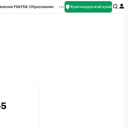
Краснодарский край
вления РБК
РБК Образование
редитные рейтинги
Франшизы
нсы
Рынок наличной валюты
-5