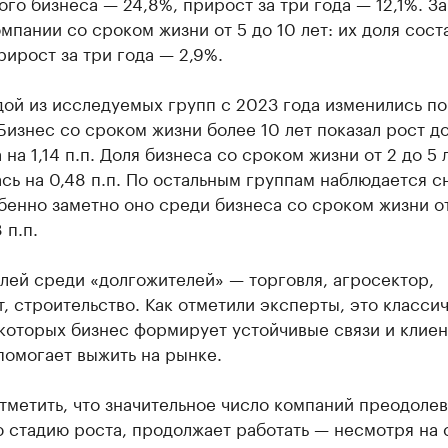
го бизнеса — 24,8%, прирост за три года — 12,1%. З
мпании со сроком жизни от 5 до 10 лет: их доля сост
рирост за три года — 2,9%.
ой из исследуемых групп с 2023 года изменились по
Бизнес со сроком жизни более 10 лет показал рост д
 на 1,14 п.п. Доля бизнеса со сроком жизни от 2 до 5 
сь на 0,48 п.п. По остальным группам наблюдается 
бенно заметно оно среди бизнеса со сроком жизни от
 п.п.
лей среди «долгожителей» — торговля, агросектор,
, строительство. Как отметили эксперты, это класси
 которых бизнес формирует устойчивые связи и клие
 помогает выжить на рынке.
метить, что значительное число компаний преодолев
ю стадию роста, продолжает работать — несмотря на