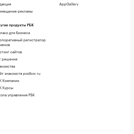
дакция
AppGallery
змещение рекламы
угие продукты РБК
лако для бизнеса
рпоративный регистратор
менов
стинг сайтов
г.решения
акомства
йт знакомств podbor.ru
К Компании
К Курсы
ола управления РБК