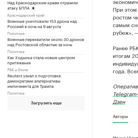
экономиче
Над Краснодарским краем отразили
атаку БПЛА
При этом
Краснодарский край
ростом ч
Военные уничтожили 153 дрона над
самым сни
Россией в ночь на 9 августа
рубеж», —
Политика
Военные перехватили около 30 дронов
над Ростовской областью за ночь
Ранее РБ
Политика
итогам 20
Как Ходынка стала новым центром
индивиду
притяжения
РБК и Stone
года. Все
Reuters узнал о подготовке
демократами альтернативы
Оператив
импичмента для Трампа
Telegram
Политика
Дзен
Загрузить еще
Авторы
Ирина Ники