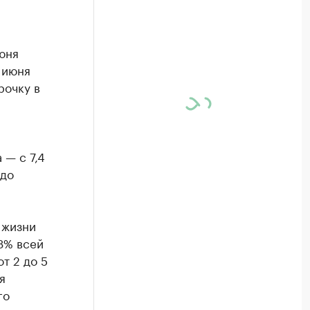
юня
1 июня
рочку в
 — с 7,4
 до
 жизни
13% всей
т 2 до 5
я
го