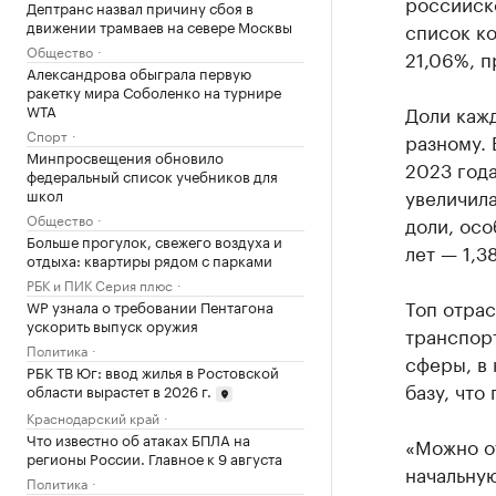
российско
Дептранс назвал причину сбоя в
движении трамваев на севере Москвы
список ко
Общество
21,06%, п
Александрова обыграла первую
ракетку мира Соболенко на турнире
WTA
Доли кажд
Спорт
разному. 
Минпросвещения обновило
2023 года
федеральный список учебников для
увеличила
школ
Общество
доли, осо
Больше прогулок, свежего воздуха и
лет — 1,38
отдыха: квартиры рядом с парками
РБК и ПИК Серия плюс
Топ отрас
WP узнала о требовании Пентагона
ускорить выпуск оружия
транспорт
Политика
сферы, в
РБК ТВ Юг: ввод жилья в Ростовской
базу, что
области вырастет в 2026 г.
Краснодарский край
Что известно об атаках БПЛА на
«Можно от
регионы России. Главное к 9 августа
начальну
Политика