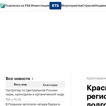
Подписка на РБК
Инвестиции
Мероприятия
Отрасли
Недви
РБК Курсы
РБК Life
Тренды
Визионеры
Национальные проекты
Горо
Газета
Спецпроекты СПб
Конференции СПб
Спецпроекты
Проверк
Краснодарск
Все новости
Краснодар
Весь мир
Крас
Гастрогид по Центральной России:
сыры, крокодилы и органический сидр
реги
РБК и РСХБ
В Румынии затопили четыре баржи в
долг