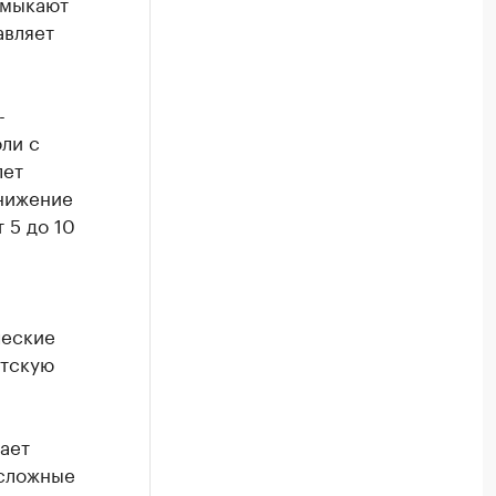
амыкают
авляет
-
оли с
лет
снижение
 5 до 10
ческие
нтскую
ает
 сложные