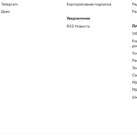
Telegram
Корпоративная подписка
Ре
Дзен
Ра
Уведомления
RSS Новости
Др
Об
Ко
до
Хо
Ре
Зн
Са
РБ
РБ
Шк