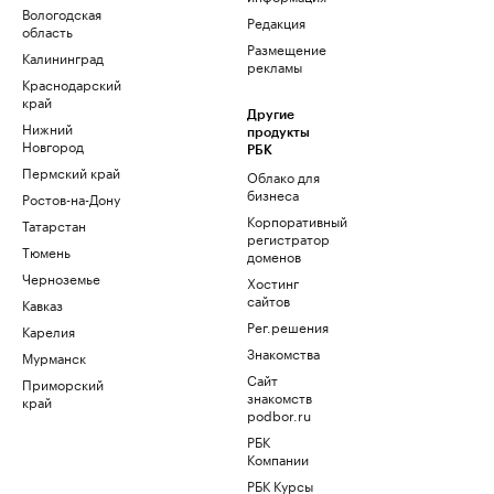
Вологодская
Редакция
область
Размещение
Калининград
рекламы
Краснодарский
край
Другие
Нижний
продукты
Новгород
РБК
Пермский край
Облако для
бизнеса
Ростов-на-Дону
Корпоративный
Татарстан
регистратор
Тюмень
доменов
Черноземье
Хостинг
сайтов
Кавказ
Рег.решения
Карелия
Знакомства
Мурманск
Сайт
Приморский
знакомств
край
podbor.ru
РБК
Компании
РБК Курсы