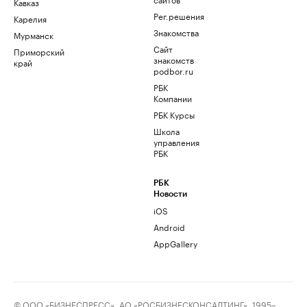
Кавказ
Рег.решения
Карелия
Знакомства
Мурманск
Сайт
Приморский
знакомств
край
podbor.ru
РБК
Компании
РБК Курсы
Школа
управления
РБК
РБК
Новости
iOS
Android
AppGallery
© ООО «БИЗНЕСПРЕСС», АО «РОСБИЗНЕСКОНСАЛТИНГ», 1995–