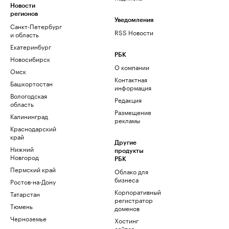
Новости
регионов
Уведомления
Санкт-Петербург
RSS Новости
и область
Екатеринбург
РБК
Новосибирск
О компании
Омск
Контактная
Башкортостан
информация
Вологодская
Редакция
область
Размещение
Калининград
рекламы
Краснодарский
край
Другие
Нижний
продукты
Новгород
РБК
Пермский край
Облако для
бизнеса
Ростов-на-Дону
Корпоративный
Татарстан
регистратор
Тюмень
доменов
Черноземье
Хостинг
сайтов