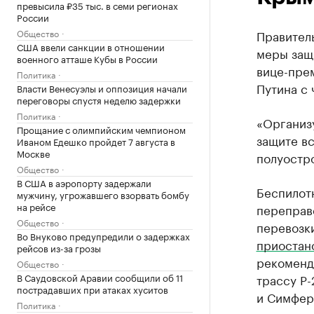
превысила ₽35 тыс. в семи регионах
России
Общество
Правител
США ввели санкции в отношении
меры защ
военного атташе Кубы в России
вице-пре
Политика
Путина с 
Власти Венесуэлы и оппозиция начали
переговоры спустя неделю задержки
Политика
«Организ
Прощание с олимпийским чемпионом
защите в
Иваном Едешко пройдет 7 августа в
Москве
полуостр
Общество
В США в аэропорту задержали
Беспилот
мужчину, угрожавшего взорвать бомбу
на рейсе
переправе
Общество
перевозк
Во Внуково предупредили о задержках
приостан
рейсов из-за грозы
рекоменд
Общество
В Саудовской Аравии сообщили об 11
трассу Р-
пострадавших при атаках хуситов
и Симфер
Политика