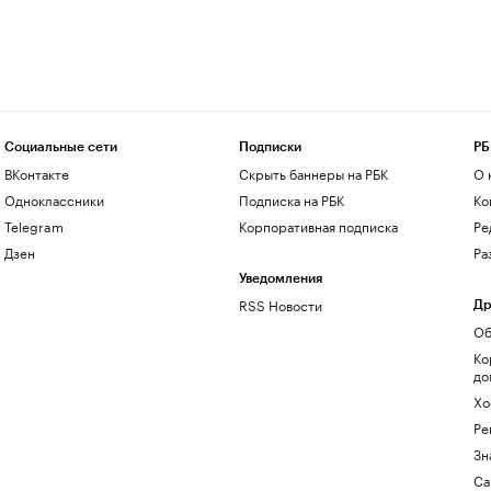
Социальные сети
Подписки
РБ
ВКонтакте
Скрыть баннеры на РБК
О 
Одноклассники
Подписка на РБК
Ко
Telegram
Корпоративная подписка
Ре
Дзен
Ра
Уведомления
RSS Новости
Др
Об
Ко
до
Хо
Ре
Зн
Са