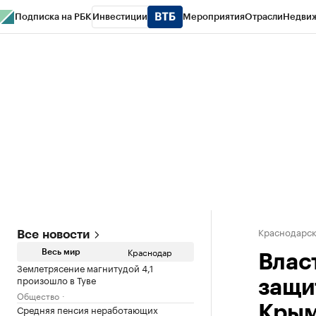
Подписка на РБК
Инвестиции
Мероприятия
Отрасли
Недви
РБК Курсы
РБК Life
Тренды
Визионеры
Национальные проекты
Горо
Газета
Спецпроекты СПб
Конференции СПб
Спецпроекты
Проверк
Краснодарск
Все новости
Краснодар
Весь мир
Влас
Землетрясение магнитудой 4,1
произошло в Туве
защи
Общество
Средняя пенсия неработающих
Кры