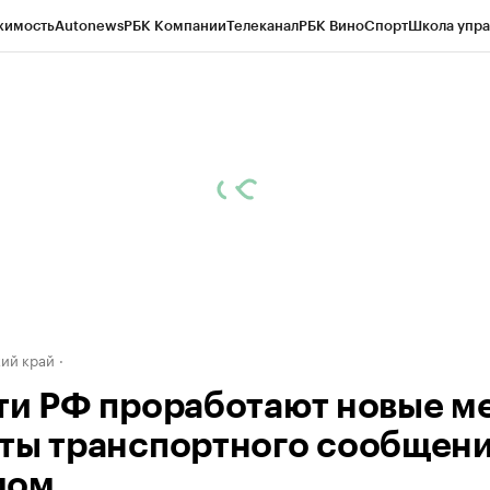
жимость
Autonews
РБК Компании
Телеканал
РБК Вино
Спорт
Школа упра
д
Стиль
Крипто
РБК Бизнес-среда
Дискуссионный клуб
Исследования
К
а контрагентов
Политика
Экономика
Бизнес
Технологии и медиа
Фина
ий край
ти РФ проработают новые м
ты транспортного сообщени
мом