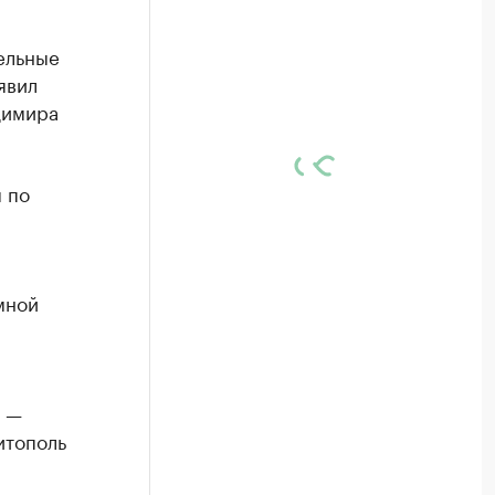
ельные
явил
димира
 по
мной
т —
итополь