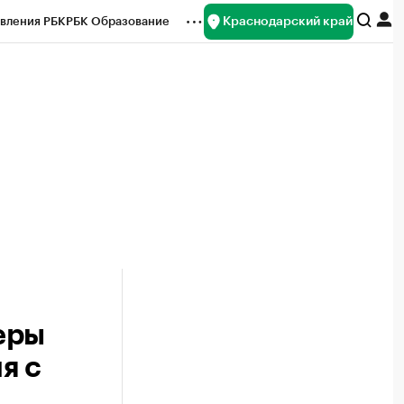
Краснодарский край
вления РБК
РБК Образование
редитные рейтинги
Франшизы
нсы
Рынок наличной валюты
еры
я с