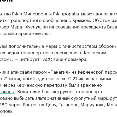
ьство РФ и Минобороны РФ прорабатывают дополнит
иты транспортного сообщения с Крымом. Об этом за
мьер Марат Хуснуллин на совещании президента Вла
членами правительства.
уем дополнительные меры с Министерством обороны
сех видов транспортного сообщения с Крымским
овом», — цитирует ТАСС вице-премьера.
ники атаковали паром «Панагия» на Керченской паро
 21 июня, погиб один человек. С 21 июня паромные
и через Керченскую переправу
были временно
овлены
. Водителям большегрузного транспорта
овано выбирать альтернативный сухопутный маршру
280 через Ростов-на-Дону, Таганрог, Мариуполь, Мел
ополь.