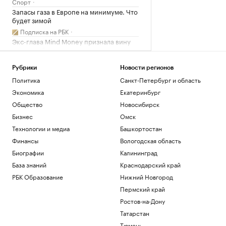
Спорт
Запасы газа в Европе на минимуме. Что
будет зимой
Подписка на РБК
Экс-глава Mind Money признала вину
по «делу брокеров» о хищении ₽7 млрд
Финансы
Рубрики
Новости регионов
Как изучали Луну: от изобретения
телескопа до высадки. Видео РБК
Политика
Санкт-Петербург и область
Общество
Экономика
Екатеринбург
Трамп заявил о прогрессе в
Общество
Новосибирск
урегулировании украинского
Бизнес
Омск
конфликта
Технологии и медиа
Башкортостан
Политика
Гендиректор «ИжАвиа» объявил об
Финансы
Вологодская область
увольнении
Биографии
Калининград
Политика
База знаний
Краснодарский край
РБК Образование
Нижний Новгород
Загрузить еще
Пермский край
Ростов-на-Дону
Татарстан
Тюмень