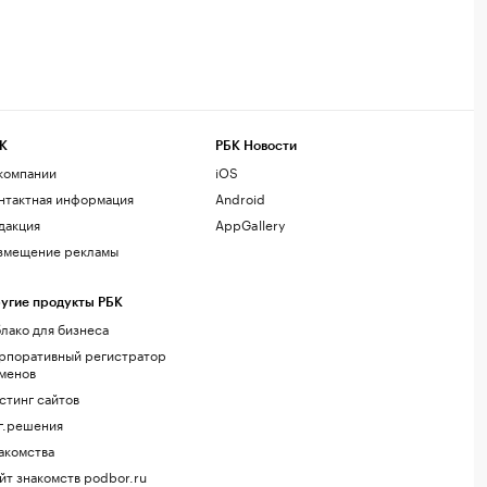
К
РБК Новости
компании
iOS
нтактная информация
Android
дакция
AppGallery
змещение рекламы
угие продукты РБК
лако для бизнеса
рпоративный регистратор
менов
стинг сайтов
г.решения
акомства
йт знакомств podbor.ru