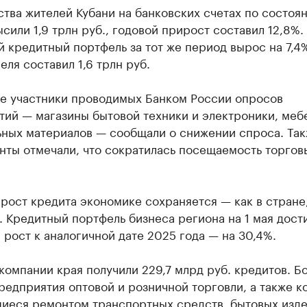
ства жителей Кубани на банковских счетах по состоян
сили 1,9 трлн руб., годовой прирост составил 12,8%.
 кредитный портфель за тот же период вырос на 7,4%
еля составил 1,6 трлн руб.
е участники проводимых Банком России опросов
тий — магазины бытовой техники и электроники, меб
ьных материалов — сообщали о снижении спроса. Та
нты отмечали, что сократилась посещаемость торгов
рост кредита экономике сохраняется — как в стране,
. Кредитный портфель бизнеса региона на 1 мая дости
, рост к аналогичной дате 2025 года — на 30,4%.
компании края получили 229,7 млрд руб. кредитов. 
редприятия оптовой и розничной торговли, а также к
иеся ремонтом транспортных средств, бытовых изде