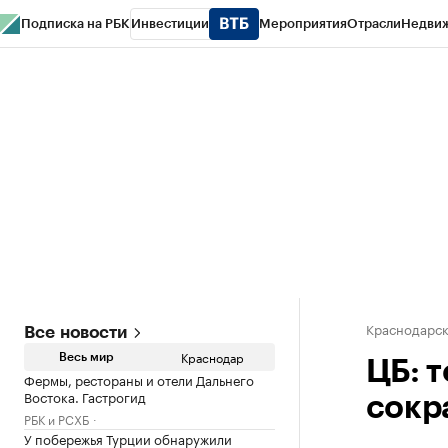
Подписка на РБК
Инвестиции
Мероприятия
Отрасли
Недви
РБК Курсы
РБК Life
Тренды
Визионеры
Национальные проекты
Горо
Газета
Спецпроекты СПб
Конференции СПб
Спецпроекты
Проверк
Краснодарск
Все новости
Краснодар
Весь мир
ЦБ: 
Фермы, рестораны и отели Дальнего
Востока. Гастрогид
сокр
РБК и РСХБ
У побережья Турции обнаружили