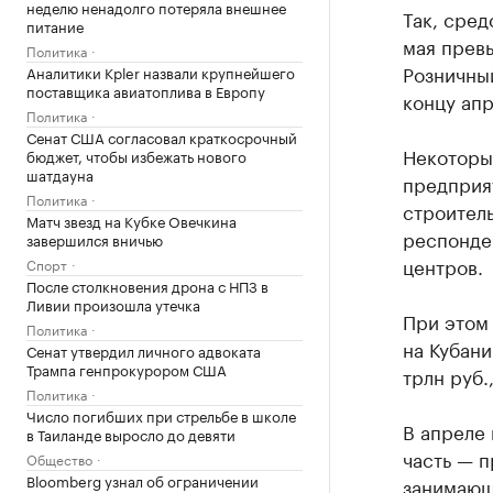
неделю ненадолго потеряла внешнее
Так, сред
питание
мая превы
Политика
Розничный
Аналитики Kpler назвали крупнейшего
поставщика авиатоплива в Европу
концу апр
Политика
Сенат США согласовал краткосрочный
Некоторы
бюджет, чтобы избежать нового
шатдауна
предприя
Политика
строител
Матч звезд на Кубке Овечкина
респонде
завершился вничью
центров.
Спорт
После столкновения дрона с НПЗ в
Ливии произошла утечка
При этом 
Политика
на Кубани
Сенат утвердил личного адвоката
Трампа генпрокурором США
трлн руб.
Политика
Число погибших при стрельбе в школе
В апреле 
в Таиланде выросло до девяти
часть — п
Общество
Bloomberg узнал об ограничении
занимающ