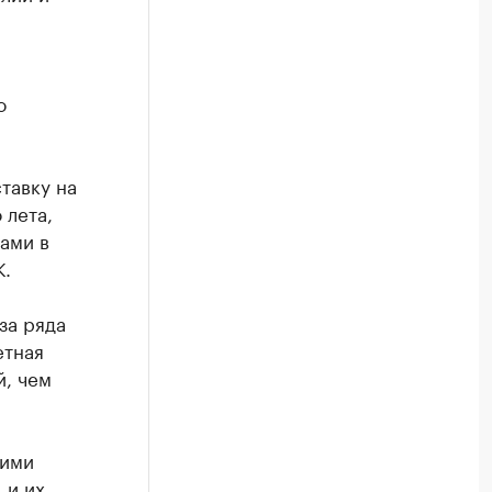
о
тавку на
 лета,
ами в
.
за ряда
етная
й, чем
кими
 и их