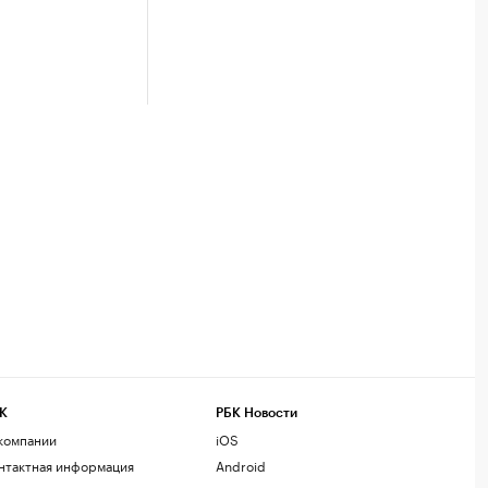
К
РБК Новости
компании
iOS
нтактная информация
Android