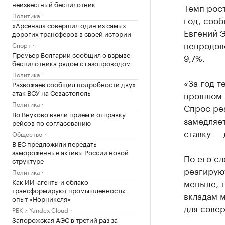
неизвестный беспилотник
Темп рост
Политика
год, соо
«Арсенал» совершил один из самых
Евгений 
дорогих трансферов в своей истории
непродово
Спорт
Премьер Болгарии сообщил о взрыве
9,7%.
беспилотника рядом с газопроводом
Политика
«За год т
Развожаев сообщил подробности двух
атак ВСУ на Севастополь
прошлом м
Политика
Спрос реа
Во Внуково ввели прием и отправку
замедляет
рейсов по согласованию
ставку —
Общество
В ЕС предложили передать
замороженные активы России новой
По его сл
структуре
реагирую
Политика
Как ИИ-агенты и облако
меньше, т
трансформируют промышленность:
вкладам 
опыт «Норникеля»
для совер
РБК и Yandex Cloud
Запорожская АЭС в третий раз за