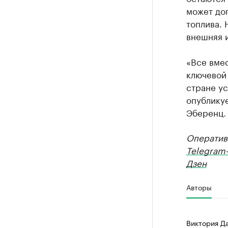
может до
топлива. 
внешняя и
«Все вме
ключевой 
стране ус
опублику
Эберенц.
Оператив
Telegram
Дзен
Авторы
Виктория Д