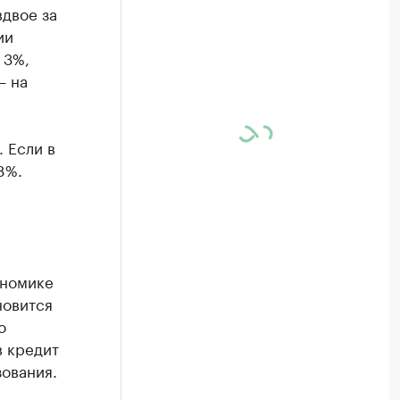
двое за
ии
 3%,
— на
 Если в
8%.
ономике
новится
о
в кредит
ования.