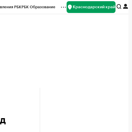
Краснодарский край
вления РБК
РБК Образование
редитные рейтинги
Франшизы
нсы
Рынок наличной валюты
од