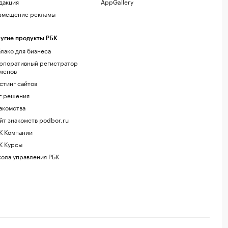
дакция
AppGallery
змещение рекламы
угие продукты РБК
лако для бизнеса
рпоративный регистратор
менов
стинг сайтов
г.решения
акомства
йт знакомств podbor.ru
К Компании
К Курсы
ола управления РБК