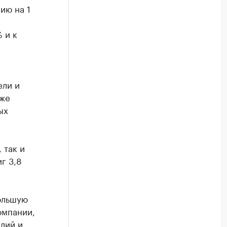
ию на 1
 и к
ели и
кже
ых
 так и
г 3,8
Большую
омпании,
лий и