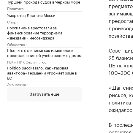
Турцией прохода судов в Черном море
предметов
Политика
занимающ
Умер отец Лионеля Месси
предоста
Спорт
производс
Россиянина арестовали за
финансирование терроризма
хозяйства
«звездами» мессенджера
Общество
Совет дир
Школы с отличием: как изменилось
представление об учебе рядом с домом
25 базисн
РБК и ПИК Серия плюс
ЦБ на каж
Politico рассказало, как «газовая
100–200 б
авантюра» Германии угрожает зиме в
ЕС
Экономика
«Шаг сниж
рисков, к
Загрузить еще
политика 
ожидалось
В послед
остаются 