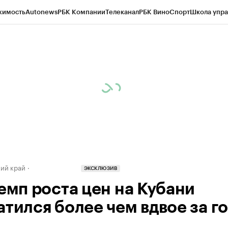
жимость
Autonews
РБК Компании
Телеканал
РБК Вино
Спорт
Школа упра
д
Стиль
Крипто
РБК Бизнес-среда
Дискуссионный клуб
Исследования
К
а контрагентов
Политика
Экономика
Бизнес
Технологии и медиа
Фина
ий край
ЭКСКЛЮЗИВ
темп роста цен на Кубани
атился более чем вдвое за г