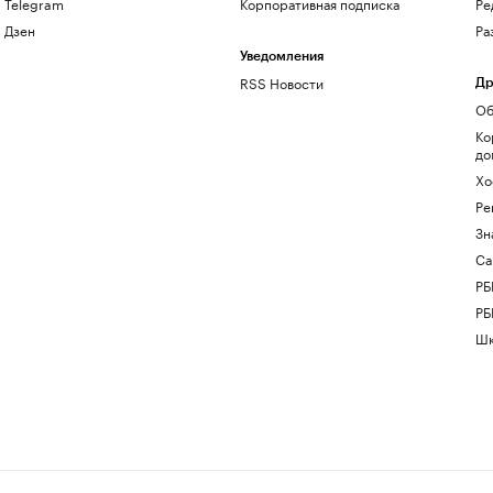
Telegram
Корпоративная подписка
Ре
Дзен
Ра
Уведомления
RSS Новости
Др
Об
Ко
до
Хо
Ре
Зн
Са
РБ
РБ
Шк