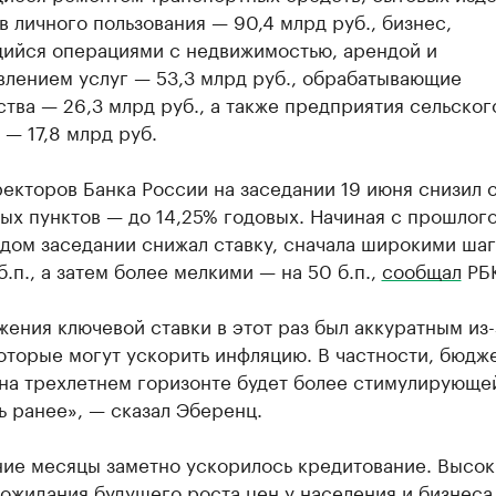
 личного пользования — 90,4 млрд руб., бизнес,
ийся операциями с недвижимостью, арендой и
влением услуг — 53,3 млрд руб., обрабатывающие
тва — 26,3 млрд руб., а также предприятия сельског
 — 17,8 млрд руб.
екторов Банка России на заседании 19 июня снизил с
ых пунктов — до 14,25% годовых. Начиная с прошлого
дом заседании снижал ставку, сначала широкими шаг
.п., а затем более мелкими — на 50 б.п.,
сообщал
РБК
ения ключевой ставки в этот раз был аккуратным из-
оторые могут ускорить инфляцию. В частности, бюдж
на трехлетнем горизонте будет более стимулирующе
 ранее», — сказал Эберенц.
ние месяцы заметно ускорилось кредитование. Высо
ожидания будущего роста цен у населения и бизнеса,