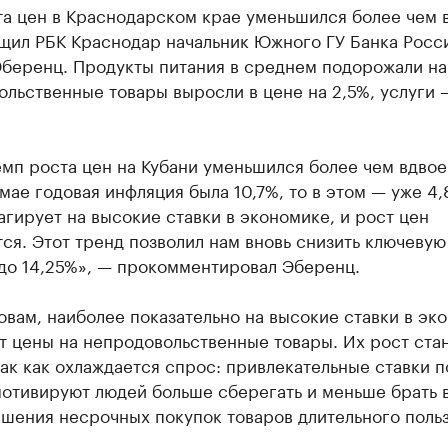
а цен в Краснодарском крае уменьшился более чем в
бщил РБК Краснодар начальник Южного ГУ Банка Росс
Эберенц. Продукты питания в среднем подорожали на
льственные товары выросли в цене на 2,5%, услуги 
емп роста цен на Кубани уменьшился более чем вдвое.
ае годовая инфляция была 10,7%, то в этом — уже 4,
гирует на высокие ставки в экономике, и рост цен
ся. Этот тренд позволил нам вновь снизить ключевую
 до 14,25%», — прокомментировал Эберенц.
овам, наиболее показательно на высокие ставки в эк
т цены на непродовольственные товары. Их рост ста
ак как охлаждается спрос: привлекательные ставки п
мотивируют людей больше сберегать и меньше брать 
шения несрочных покупок товаров длительного польз