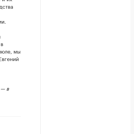
дства
ии.
и
 в
июле, мы
Евгений
 — в