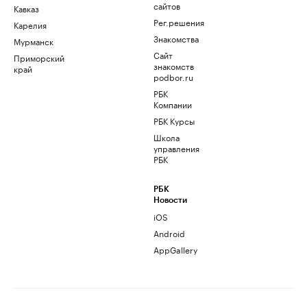
сайтов
Кавказ
Рег.решения
Карелия
Знакомства
Мурманск
Сайт
Приморский
знакомств
край
podbor.ru
РБК
Компании
РБК Курсы
Школа
управления
РБК
РБК
Новости
iOS
Android
AppGallery