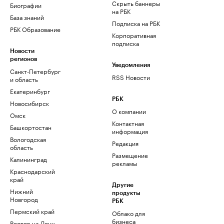
Скрыть баннеры
Биографии
на РБК
База знаний
Подписка на РБК
РБК Образование
Корпоративная
подписка
Новости
регионов
Уведомления
Санкт-Петербург
RSS Новости
и область
Екатеринбург
РБК
Новосибирск
О компании
Омск
Контактная
Башкортостан
информация
Вологодская
Редакция
область
Размещение
Калининград
рекламы
Краснодарский
край
Другие
Нижний
продукты
Новгород
РБК
Пермский край
Облако для
бизнеса
Ростов-на-Дону