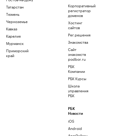
Корпоративный
Татарстан
регистратор
Тюмень
доменов
Черноземье
Хостинг
сайтов
Кавказ
Рег.решения
Карелия
Знакомства
Мурманск
Сайт
Приморский
знакомств
край
podbor.ru
РБК
Компании
РБК Курсы
Школа
управления
РБК
РБК
Новости
iOS
Android
AppGallery