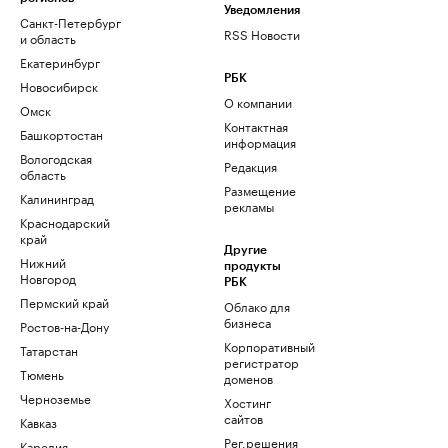
Уведомления
Санкт-Петербург
RSS Новости
и область
Екатеринбург
РБК
Новосибирск
О компании
Омск
Контактная
Башкортостан
информация
Вологодская
Редакция
область
Размещение
Калининград
рекламы
Краснодарский
край
Другие
Нижний
продукты
Новгород
РБК
Пермский край
Облако для
бизнеса
Ростов-на-Дону
Корпоративный
Татарстан
регистратор
Тюмень
доменов
Черноземье
Хостинг
сайтов
Кавказ
Рег.решения
Карелия