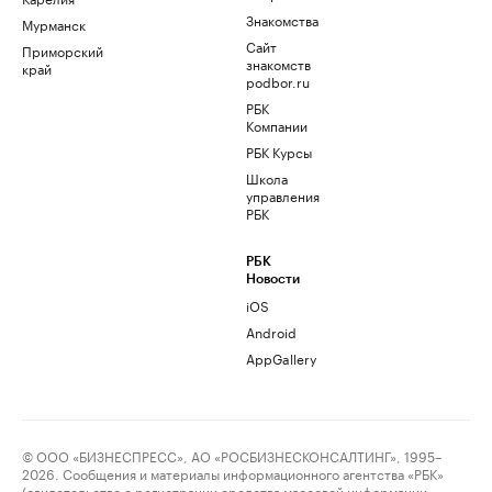
Знакомства
Мурманск
Сайт
Приморский
знакомств
край
podbor.ru
РБК
Компании
РБК Курсы
Школа
управления
РБК
РБК
Новости
iOS
Android
AppGallery
© ООО «БИЗНЕСПРЕСС», АО «РОСБИЗНЕСКОНСАЛТИНГ», 1995–
2026. Сообщения и материалы информационного агентства «РБК»
(свидетельство о регистрации средства массовой информации