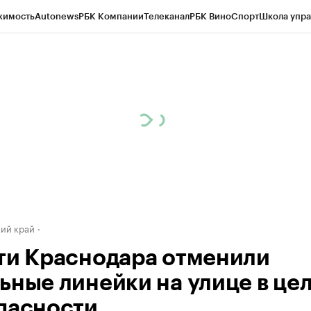
жимость
Autonews
РБК Компании
Телеканал
РБК Вино
Спорт
Школа упра
д
Стиль
Крипто
РБК Бизнес-среда
Дискуссионный клуб
Исследования
К
а контрагентов
Политика
Экономика
Бизнес
Технологии и медиа
Фина
ий край
ти Краснодара отменили
ьные линейки на улице в це
пасности