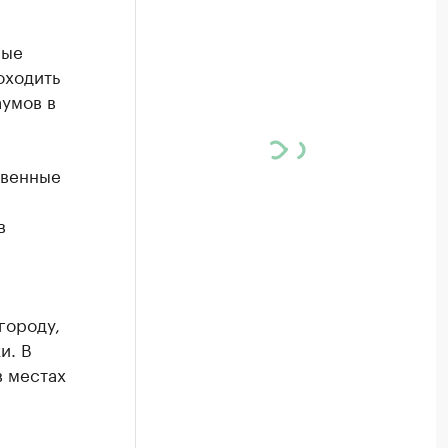
ные
оходить
аумов в
твенные
в
городу,
и. В
в местах