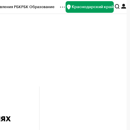
Краснодарский край
вления РБК
РБК Образование
редитные рейтинги
Франшизы
нсы
Рынок наличной валюты
лях