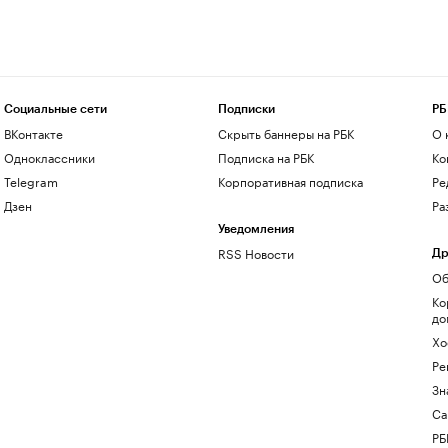
Социальные сети
Подписки
РБ
ВКонтакте
Скрыть баннеры на РБК
О 
Одноклассники
Подписка на РБК
Ко
Telegram
Корпоративная подписка
Ре
Дзен
Ра
Уведомления
RSS Новости
Др
Об
Ко
до
Хо
Ре
Зн
Са
РБ