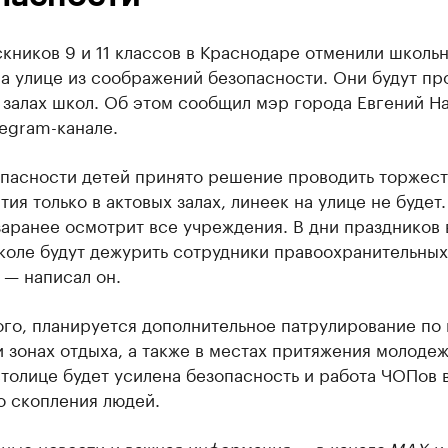
кников 9 и 11 классов в Краснодаре отменили школь
а улице из соображений безопасности. Они будут пр
 залах школ. Об этом сообщил мэр города Евгений Н
egram-канале.
опасности детей принято решение проводить торжес
ия только в актовых залах, линеек на улице не будет.
аранее осмотрит все учреждения. В дни праздников 
коле будут дежурить сотрудники правоохранительных
 — написал он.
го, планируется дополнительное патрулирование по 
и зонах отдыха, а также в местах притяжения молодеж
толице будет усилена безопасность и работа ЧОПов 
о скопления людей.
ные новости и важная информация — в канале
MAX
и