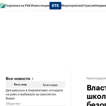
Подписка на РБК
Инвестиции
Мероприятия
Отрасли
Недви
РБК Курсы
РБК Life
Тренды
Визионеры
Национальные проекты
Горо
Газета
Спецпроекты СПб
Конференции СПб
Спецпроекты
Проверк
Краснодарск
Все новости
Краснодар
Весь мир
Влас
Две девушки в Шереметьево опоздали
на рейс и выбежали за самолетом.
школ
Видео
Общество
безо