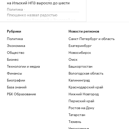
на Ильский НПЗ выросло до шести
Политика
Плющенко назвал радостью
возвращение Валиевой и Трусовой на
турниры ISU
Спорт
Рубрики
Новости регионов
Жизнь с видом на пруд или реку:
Политика
Санкт-Петербург и область
подборка жилья у набережных и
Экономика
Екатеринбург
пляжей
Общество
Новосибирск
РБК и ПИК Серия плюс
В КСИР назвали условие открытия
Бизнес
Омск
Ормузского пролива
Технологии и медиа
Башкортостан
Политика
Финансы
Вологодская область
Возгорание на Ильском НПЗ
Биографии
Калининград
ликвидировали
База знаний
Краснодарский край
Краснодарский край
РБК Образование
Нижний Новгород
Загрузить еще
Пермский край
Ростов-на-Дону
Татарстан
Тюмень
Черноземье