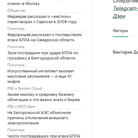
осени» в Москву
Telegram
Общество
Дзен
Медведев рассказал о «жестких»
переговорах с Саркози в 2008 году
Политика
Авторы
Федорищев рассказал о последствиях
атаки БПЛА на Самарскую область
Политика
Виктория Д
Трое пострадали при ударе БПЛА по
грузовику в Белгородской области
Политика
Искусственный интеллект вызовет
массовые увольнения — и еще 10
мифов
РБК и Yandex Cloud
Зачем малому и среднему бизнесу
облигации и что важно знать о бирже
РБК и МСП Банк
На Запорожской АЭС объяснили
причину отключения внешнего
электропитания
Политика
Число пострадавших при атаке БПЛА