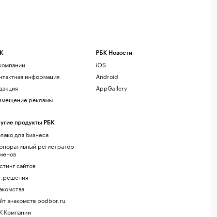
К
РБК Новости
компании
iOS
нтактная информация
Android
дакция
AppGallery
змещение рекламы
угие продукты РБК
лако для бизнеса
рпоративный регистратор
менов
стинг сайтов
г.решения
акомства
йт знакомств podbor.ru
К Компании