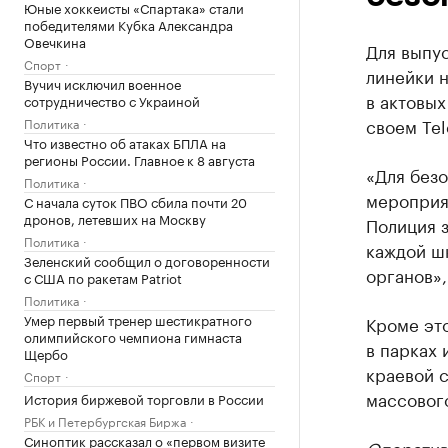
Юные хоккеисты «Спартака» стали
победителями Кубка Александра
Овечкина
Для выпус
Спорт
линейки н
Вучич исключил военное
в актовых
сотрудничество с Украиной
своем Tel
Политика
Что известно об атаках БПЛА на
регионы России. Главное к 8 августа
«Для без
Политика
мероприят
С начала суток ПВО сбила почти 20
дронов, летевших на Москву
Полиция з
Политика
каждой ш
Зеленский сообщил о договоренности
органов»,
с США по ракетам Patriot
Политика
Умер первый тренер шестикратного
Кроме это
олимпийского чемпиона гимнаста
в парках 
Щербо
краевой с
Спорт
массовог
История биржевой торговли в России
РБК и Петербургская Биржа
Синоптик рассказал о «первом визите
Оператив