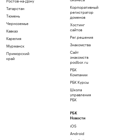
Ростов-на-Дону
Корпоративный
Татарстан
регистратор
Тюмень
доменов
Черноземье
Хостинг
сайтов
Кавказ
Рег.решения
Карелия
Знакомства
Мурманск
Сайт
Приморский
знакомств
край
podbor.ru
РБК
Компании
РБК Курсы
Школа
управления
РБК
РБК
Новости
iOS
Android