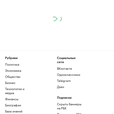
Рубрики
Социальные
сети
Политика
ВКонтакте
Экономика
Одноклассники
Общество
Telegram
Бизнес
Дзен
Технологии и
медиа
Финансы
Подписки
Скрыть баннеры
Биографии
на РБК
База знаний
Подписка на РБК