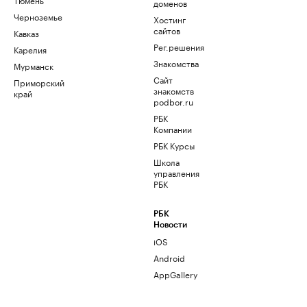
доменов
Черноземье
Хостинг
сайтов
Кавказ
Рег.решения
Карелия
Знакомства
Мурманск
Сайт
Приморский
знакомств
край
podbor.ru
РБК
Компании
РБК Курсы
Школа
управления
РБК
РБК
Новости
iOS
Android
AppGallery