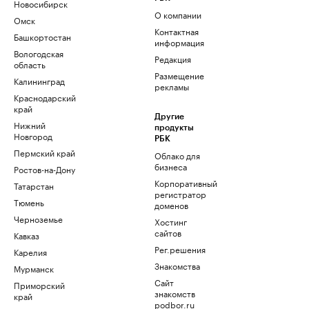
Новосибирск
О компании
Омск
Контактная
Башкортостан
информация
Вологодская
Редакция
область
Размещение
Калининград
рекламы
Краснодарский
край
Другие
Нижний
продукты
Новгород
РБК
Пермский край
Облако для
бизнеса
Ростов-на-Дону
Корпоративный
Татарстан
регистратор
Тюмень
доменов
Черноземье
Хостинг
сайтов
Кавказ
Рег.решения
Карелия
Знакомства
Мурманск
Сайт
Приморский
знакомств
край
podbor.ru