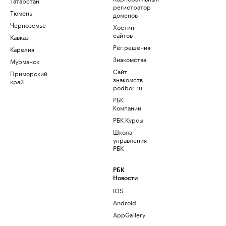
Татарстан
регистратор
Тюмень
доменов
Черноземье
Хостинг
сайтов
Кавказ
Рег.решения
Карелия
Знакомства
Мурманск
Сайт
Приморский
знакомств
край
podbor.ru
РБК
Компании
РБК Курсы
Школа
управления
РБК
РБК
Новости
iOS
Android
AppGallery