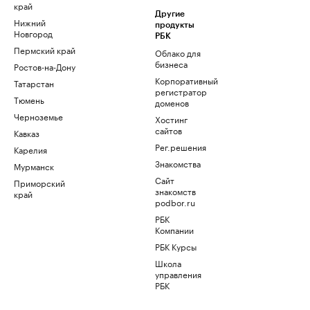
край
Другие
Нижний
продукты
Новгород
РБК
Пермский край
Облако для
бизнеса
Ростов-на-Дону
Корпоративный
Татарстан
регистратор
Тюмень
доменов
Черноземье
Хостинг
сайтов
Кавказ
Рег.решения
Карелия
Знакомства
Мурманск
Сайт
Приморский
знакомств
край
podbor.ru
РБК
Компании
РБК Курсы
Школа
управления
РБК