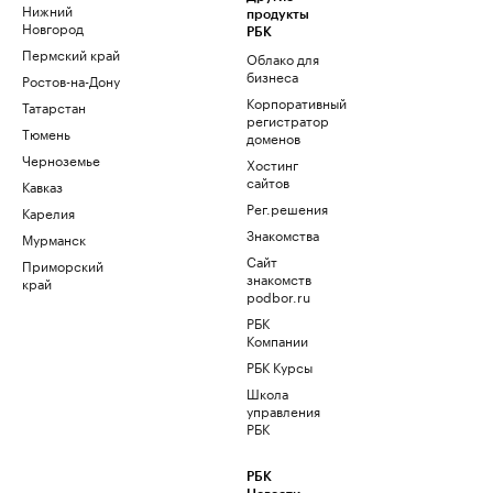
Нижний
продукты
Новгород
РБК
Пермский край
Облако для
бизнеса
Ростов-на-Дону
Корпоративный
Татарстан
регистратор
Тюмень
доменов
Черноземье
Хостинг
сайтов
Кавказ
Рег.решения
Карелия
Знакомства
Мурманск
Сайт
Приморский
знакомств
край
podbor.ru
РБК
Компании
РБК Курсы
Школа
управления
РБК
РБК