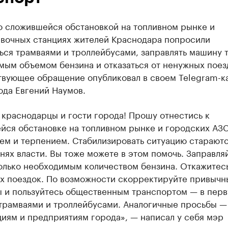
о сложившейся обстановкой на топливном рынке и
авочных станциях жителей Краснодара попросили
ься трамваями и троллейбусами, заправлять машину 
мым объемом бензина и отказаться от ненужных поез
твующее обращение опубликовал в своем Telegram-к
ода Евгений Наумов.
краснодарцы и гости города! Прошу отнестись к
йся обстановке на топливном рынке и городских АЗС
ем и терпением. Стабилизировать ситуацию стараютс
нях власти. Вы тоже можете в этом помочь. Заправля
олько необходимым количеством бензина. Откажитесь
х поездок. По возможности скорректируйте привычн
 и пользуйтесь общественным транспортом — в пер
 трамваями и троллейбусами. Аналогичные просьбы —
иям и предприятиям города», — написал у себя мэр