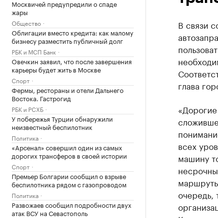
Москвичей предупредили о спаде
жары
Общество
В связи с
Облигации вместо кредита: как малому
автозапр
бизнесу разместить публичный долг
пользоват
РБК и МСП Банк
необходи
Овечкин заявил, что после завершения
карьеры будет жить в Москве
Соответс
Спорт
глава гор
Фермы, рестораны и отели Дальнего
Востока. Гастрогид
«Дорогие 
РБК и РСХБ
У побережья Турции обнаружили
сложивше
неизвестный беспилотник
понимани
Политика
всех уров
«Арсенал» совершил один из самых
дорогих трансферов в своей истории
машину т
Спорт
несрочны
Премьер Болгарии сообщил о взрыве
маршруты
беспилотника рядом с газопроводом
очередь,
Политика
Развожаев сообщил подробности двух
организац
атак ВСУ на Севастополь