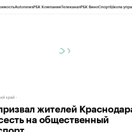
жимость
Autonews
РБК Компании
Телеканал
РБК Вино
Спорт
Школа упра
д
Стиль
Крипто
РБК Бизнес-среда
Дискуссионный клуб
Исследования
К
а контрагентов
Политика
Экономика
Бизнес
Технологии и медиа
Фина
ий край
призвал жителей Краснодар
сесть на общественный
спорт