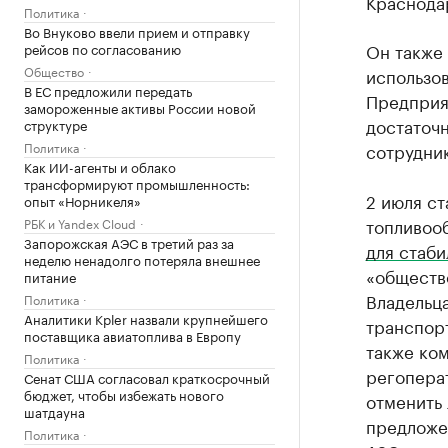
Краснода
Политика
Во Внуково ввели прием и отправку
Он также 
рейсов по согласованию
Общество
использо
В ЕС предложили передать
Предприя
замороженные активы России новой
достаточн
структуре
Политика
сотрудни
Как ИИ-агенты и облако
трансформируют промышленность:
2 июля ст
опыт «Норникеля»
топливоо
РБК и Yandex Cloud
Запорожская АЭС в третий раз за
для стаби
неделю ненадолго потеряла внешнее
«обществ
питание
Владельц
Политика
Аналитики Kpler назвали крупнейшего
транспорт
поставщика авиатоплива в Европу
также ко
Политика
регопера
Сенат США согласовал краткосрочный
бюджет, чтобы избежать нового
отменить 
шатдауна
предложен
Политика