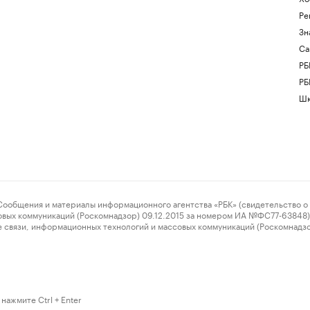
Ре
Зн
Са
РБ
РБ
Шк
ения и материалы информационного агентства «РБК» (свидетельство о 
овых коммуникаций (Роскомнадзор) 09.12.2015 за номером ИА №ФС77-63848) 
 связи, информационных технологий и массовых коммуникаций (Роскомнадз
нажмите Ctrl + Enter