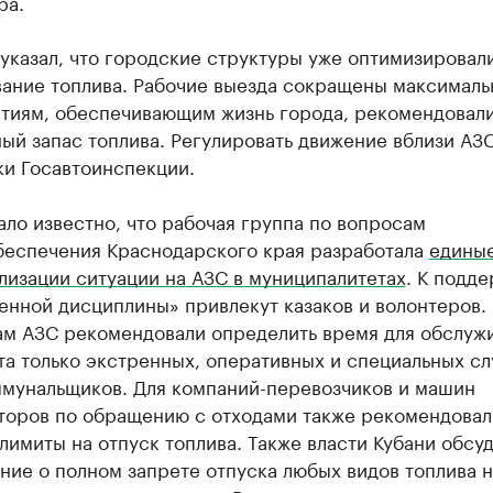
ра.
указал, что городские структуры уже оптимизировал
вание топлива. Рабочие выезда сокращены максималь
тиям, обеспечивающим жизнь города, рекомендовали
ый запас топлива. Регулировать движение вблизи АЗС
ки Госавтоинспекции.
ало известно, что рабочая группа по вопросам
беспечения Краснодарского края разработала
едины
лизации ситуации на АЗС в муниципалитетах
. К подд
енной дисциплины» привлекут казаков и волонтеров.
ам АЗС рекомендовали определить время для обслуж
а только экстренных, оперативных и специальных сл
ммунальщиков. Для компаний-перевозчиков и машин
торов по обращению с отходами также рекомендовал
лимиты на отпуск топлива. Также власти Кубани обсуд
ие о полном запрете отпуска любых видов топлива н