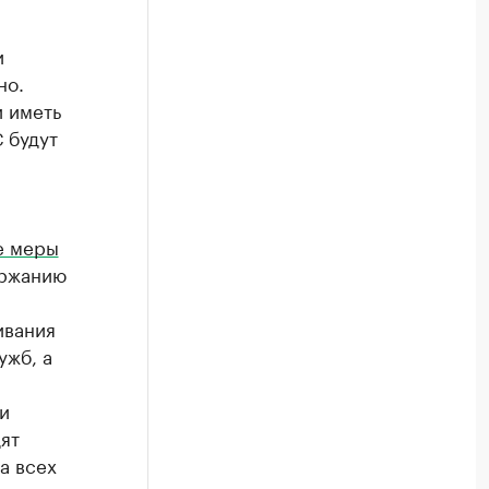
и
но.
 иметь
 будут
е меры
ержанию
ивания
ужб, а
и
ят
а всех