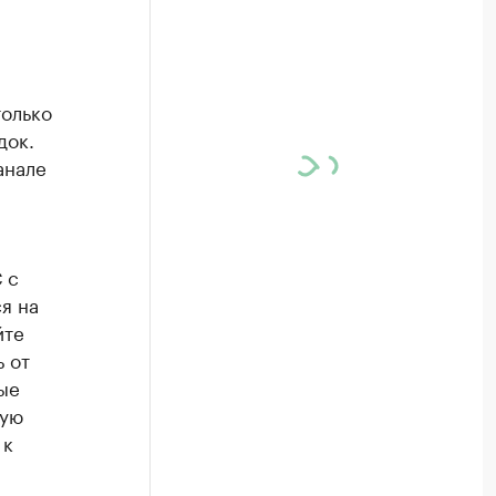
только
док.
анале
 с
я на
йте
 от
ые
вую
 к