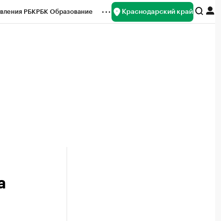
Краснодарский край
вления РБК
РБК Образование
редитные рейтинги
Франшизы
нсы
Рынок наличной валюты
а