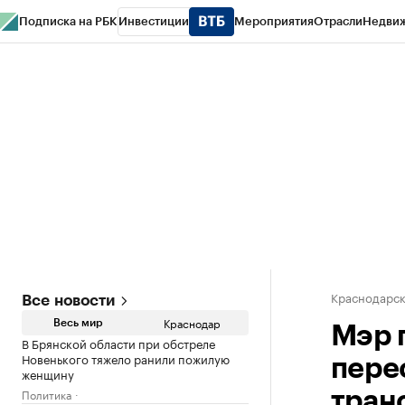
Подписка на РБК
Инвестиции
Мероприятия
Отрасли
Недви
РБК Курсы
РБК Life
Тренды
Визионеры
Национальные проекты
Горо
Газета
Спецпроекты СПб
Конференции СПб
Спецпроекты
Проверк
Краснодарск
Все новости
Краснодар
Весь мир
Мэр 
В Брянской области при обстреле
Новенького тяжело ранили пожилую
пере
женщину
Политика
тран