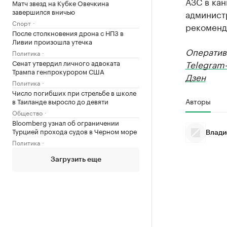
АЗС в кан
Матч звезд на Кубке Овечкина
завершился вничью
админист
Спорт
рекоменд
После столкновения дрона с НПЗ в
Ливии произошла утечка
Оператив
Политика
Сенат утвердил личного адвоката
Telegram
Трампа генпрокурором США
Дзен
Политика
Число погибших при стрельбе в школе
Авторы
в Таиланде выросло до девяти
Общество
Bloomberg узнал об ограничении
Турцией прохода судов в Черном море
Влади
Политика
Загрузить еще