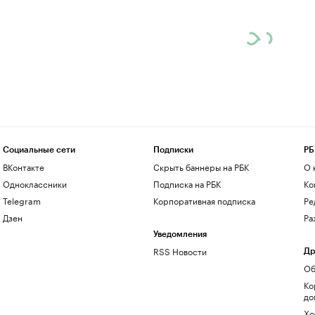
Социальные сети
Подписки
РБ
ВКонтакте
Скрыть баннеры на РБК
О 
Одноклассники
Подписка на РБК
Ко
Telegram
Корпоративная подписка
Ре
Дзен
Ра
Уведомления
RSS Новости
Др
Об
Ко
до
Хо