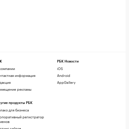
К
РБК Новости
компании
iOS
нтактная информация
Android
дакция
AppGallery
змещение рекламы
угие продукты РБК
лако для бизнеса
рпоративный регистратор
менов
стинг сайтов