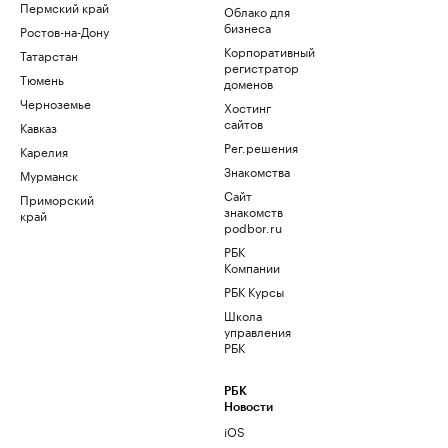
Пермский край
Облако для
бизнеса
Ростов-на-Дону
Корпоративный
Татарстан
регистратор
Тюмень
доменов
Черноземье
Хостинг
сайтов
Кавказ
Рег.решения
Карелия
Знакомства
Мурманск
Сайт
Приморский
знакомств
край
podbor.ru
РБК
Компании
РБК Курсы
Школа
управления
РБК
РБК
Новости
iOS