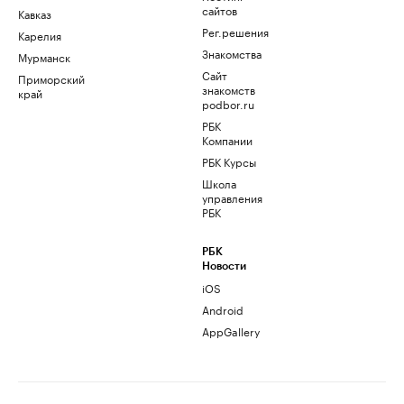
сайтов
Кавказ
Рег.решения
Карелия
Знакомства
Мурманск
Сайт
Приморский
знакомств
край
podbor.ru
РБК
Компании
РБК Курсы
Школа
управления
РБК
РБК
Новости
iOS
Android
AppGallery