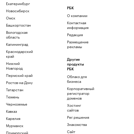
Екатеринбург
РБК
Новосибирск
О компании
Омск
Контактная
Башкортостан
информация
Вологодская
Редакция
область
Размещение
Калининград
рекламы
Краснодарский
край
Другие
Нижний
продукты
Новгород
РБК
Пермский край
Облако для
бизнеса
Ростов-на-Дону
Корпоративный
Татарстан
регистратор
Тюмень
доменов
Черноземье
Хостинг
сайтов
Кавказ
Рег.решения
Карелия
Знакомства
Мурманск
Сайт
Приморский