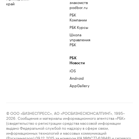
знакомств
край
podbor.ru
РБК
Компании
РБК Курсы
Школа
управления
РБК
РБК
Новости
iOS
Android
AppGallery
© ООО «БИЗНЕСПРЕСС», АО «РОСБИЗНЕСКОНСАЛТИНГ», 1995–
2026. Сообщения и материалы информационного агентства «РБК»
(свидетельство о регистрации средства массовой информации
выдано Федеральной службой по надзору в сфере связи,
информационных технологий и массовых коммуникаций
(Роскомнадзор) 09.12.2015 за номером ИА №ФС77-63848) и сетевого