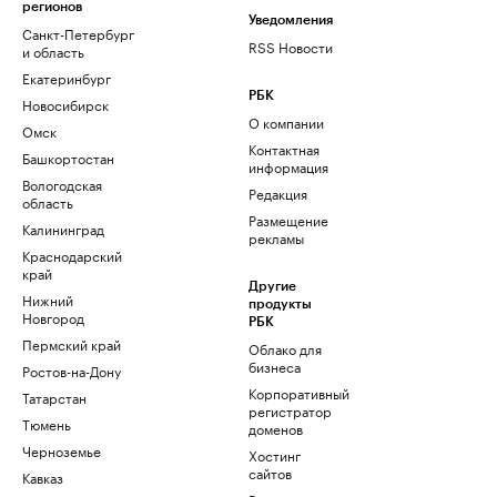
регионов
Уведомления
Санкт-Петербург
RSS Новости
и область
Екатеринбург
РБК
Новосибирск
О компании
Омск
Контактная
Башкортостан
информация
Вологодская
Редакция
область
Размещение
Калининград
рекламы
Краснодарский
край
Другие
Нижний
продукты
Новгород
РБК
Пермский край
Облако для
бизнеса
Ростов-на-Дону
Корпоративный
Татарстан
регистратор
Тюмень
доменов
Черноземье
Хостинг
сайтов
Кавказ