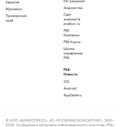
Рег.решения
Карелия
Знакомства
Мурманск
Сайт
Приморский
знакомств
край
podbor.ru
РБК
Компании
РБК Курсы
Школа
управления
РБК
РБК
Новости
iOS
Android
AppGallery
© ООО «БИЗНЕСПРЕСС», АО «РОСБИЗНЕСКОНСАЛТИНГ», 1995–
2026. Сообщения и материалы информационного агентства «РБК»