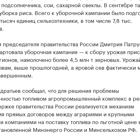
 подсолнечника, сои, сахарной свеклы. В сентябре т
уборка риса. Всего к уборочной кампании было подг
тысяч единиц сельхозтехники, в том числе 7,8 тыс.
в.
м председателя правительства России Дмитрия Патру
артовала уборочная кампания — к сбору урожая при
гионов, намолочено более 4,5 млн т зерновых. Урожа
овам, выше прошлогодней, а яровой сев фактически 
завершенным.
ндратьев сообщал, что для решения проблемы
нностью топливом агропромышленный комплекс в ре
ержке правительства России реализуется механизм
ия прямых договоров между аграриями и крупными
 компаниями на поставку топлива по льготной цене 
становленной Минэнерго России и Минсельхозом РФ.