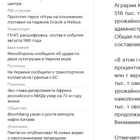
центра
Аграрии 
РБК и Upside
516 тыс. 
Прототип героя «Игры на понижение»
урожайно
поставил на падение Oracle и Nebius
администр
Инвестиции
ГКЧП: расшифровка, состав и события
Общая пл
августа 1991 года
составляе
База знаний
Минобороны сообщило об ударе по
«В этом г
двум сухогрузам в Черном море
Политика
процентов
На Украине сообщили о транспортном
млн т зер
коллапсе на границе с ЕС
тыс. т оз
Политика
урожайнос
Экс-глава департамента Африки
российского МИДа умер на 72-м году
намолочен
жизни
тыс. т ов
Общество
продолжа
Bloomberg узнал о росте импорта
нефти Китаем
Вениамин
Экономика
Пентагон опубликовал 16 новых видео
Отмечаетс
с неопознанными летающими