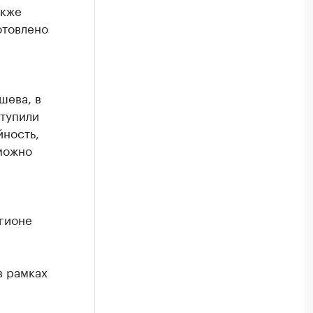
акже
отовлено
шева, в
ступили
йность,
можно
гионе
в рамках