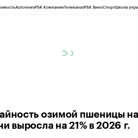
жимость
Autonews
РБК Компании
Телеканал
РБК Вино
Спорт
Школа упра
д
Стиль
Крипто
РБК Бизнес-среда
Дискуссионный клуб
Исследования
К
а контрагентов
Политика
Экономика
Бизнес
Технологии и медиа
Фина
айность озимой пшеницы н
и выросла на 21% в 2026 г.