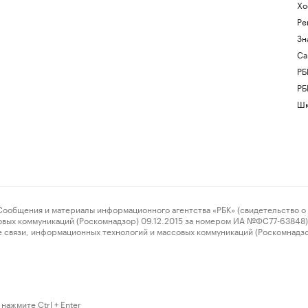
Хо
Ре
Зн
Са
РБ
РБ
Шк
ения и материалы информационного агентства «РБК» (свидетельство о 
овых коммуникаций (Роскомнадзор) 09.12.2015 за номером ИА №ФС77-63848) 
 связи, информационных технологий и массовых коммуникаций (Роскомнадз
нажмите Ctrl + Enter