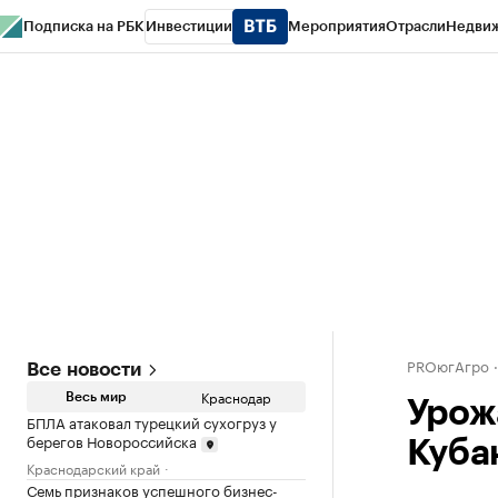
Подписка на РБК
Инвестиции
Мероприятия
Отрасли
Недви
РБК Курсы
РБК Life
Тренды
Визионеры
Национальные проекты
Горо
Газета
Спецпроекты СПб
Конференции СПб
Спецпроекты
Проверк
PROюгАгро
Все новости
Краснодар
Весь мир
Урож
БПЛА атаковал турецкий сухогруз у
берегов Новороссийска
Кубан
Краснодарский край
Семь признаков успешного бизнес-