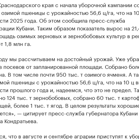
Краснодарского края с начала уборочной кампании с
т озимой пшеницы с урожайностью 56,6 ц/га, что на 1
сти 2025 года. Об этом сообщила пресс-служба
ации Кубани. Таким образом показатель вырос на 21,
ощадь озимых зерновых и зернобобовых культур в ре
т 1,8 млн га.
оду мы рассчитываем на достойный урожай. Уже убра
 посевов от запланированной площади. Собрано боле
на. В том числе почти 950 тыс. т озимого ячменя. А т
имой пшеницы с урожайностью 56,6 ц/га, что на 10 ц 
ти прошлого года и, надеемся, что это не предел. Т
о 124 тыс. т зернобобовых, собрано 60 тыс. т карто
ощей, более 1 тыс. т ягод. В целом результаты хороши
ется», — цитирует пресс-служба губернатора Кубани
а Кондратьева.
я, что в августе и сентябре аграрии приступят к убо