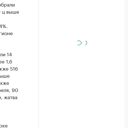
обрали
0 ц выше
4%.
гионе
ли 14
е 1,6
акже 516
выше
акже
феля, 90
е, жатва
рке