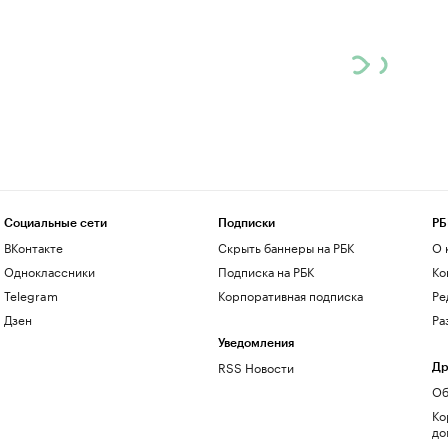
Социальные сети
Подписки
РБ
ВКонтакте
Скрыть баннеры на РБК
О 
Одноклассники
Подписка на РБК
Ко
Telegram
Корпоративная подписка
Ре
Дзен
Ра
Уведомления
RSS Новости
Др
Об
Ко
до