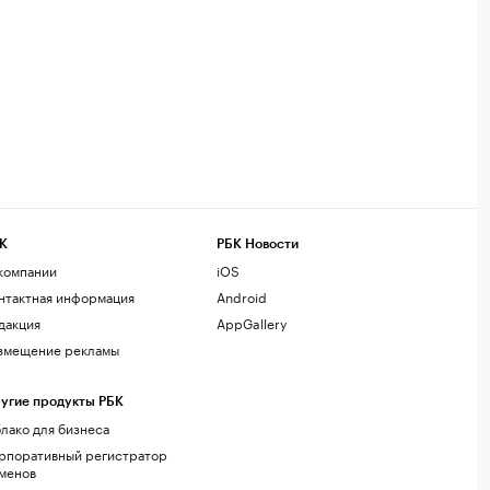
К
РБК Новости
компании
iOS
нтактная информация
Android
дакция
AppGallery
змещение рекламы
угие продукты РБК
лако для бизнеса
рпоративный регистратор
менов