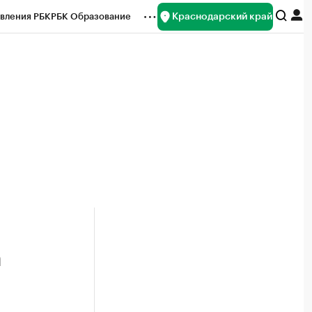
Краснодарский край
вления РБК
РБК Образование
редитные рейтинги
Франшизы
нсы
Рынок наличной валюты
а