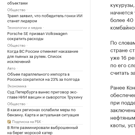
объектами
кукурузы,
Общество
начнется 
Трамп заявил, что победитель гонки ИИ
более 40 
станет лидером
комбайно
Технологии и медиа
Porsche SE призвал Volkswagen
сократить расходы
По слова
Общество
стране ст
Когда ВС России отменяет наказание
для пьяных за рулем. Список
уже 16 ре
исключений
по его сл
Авто
считать 
Объем параллельного импорта в
Россию сократился на 23% за полгода
Экономика
Ранее Ко
Суд Петербурга вынес приговор экс-
обеспече
главе НИИ вакцин и сывороток Трухину
при подд
Общество
заключен
В каких регионах ослабили меры по
бензину. Карта и актуальная ситуация
нефтяными
Подписка на РБК
квоты, у
В Ялте разминировали выброшенный
на берег морской катер