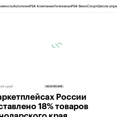
жимость
Autonews
РБК Компании
Телеканал
РБК Вино
Спорт
Школа упра
д
Стиль
Крипто
РБК Бизнес-среда
Дискуссионный клуб
Исследования
К
а контрагентов
Политика
Экономика
Бизнес
Технологии и медиа
Фина
ий край
ЭКСКЛЮЗИВ
аркетплейсах России
ставлено 18% товаров
нодарского края