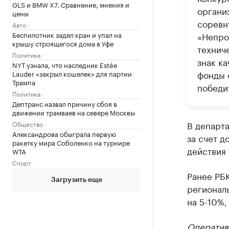
GLS и BMW X7. Сравнение, мнения и
организ
цены
соревн
Авто
Беспилотник задел кран и упал на
«Непро
крышу строящегося дома в Уфе
технич
Политика
знак к
NYT узнала, что наследник Estée
фонды 
Lauder «закрыл кошелек» для партии
Трампа
победи
Политика
Дептранс назвал причину сбоя в
движении трамваев на севере Москвы
В департа
Общество
Александрова обыграла первую
за счет д
ракетку мира Соболенко на турнире
действия
WTA
Спорт
Ранее РБ
Загрузить еще
регионал
на 5-10%,
Оператив