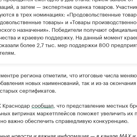
аций, а затем — экспертная оценка товаров. Участни
уются в трех номинациях: «Продовольственные товар
довольственные товары» и «Товары производственно
еского назначения». Победители получают официальн
ачества и краевую поддержку. На данный момент кра
оказали более 2,7 тыс. мер поддержки 800 предприя
телям.
ментре региона отметили, что итоговые числа меняю
обавления новых наименований, так и из-за окончания
 старых сертификатов.
К Краснодар
сообщал
, что представление местных бр
ьных витринах маркетплейсов поможет увеличить их 
 но важно обеспечить справедливую конкуренцию.
ные новости и важная информация — в канале
MAX
и