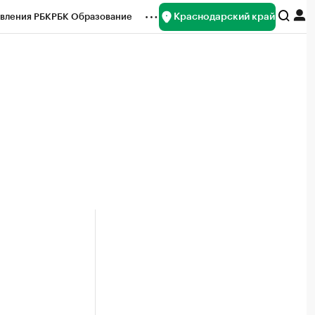
Краснодарский край
вления РБК
РБК Образование
редитные рейтинги
Франшизы
нсы
Рынок наличной валюты