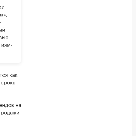
ки
ы»,
-
ый
евые
тиям-
тся как
 срока
ендов на
продажи