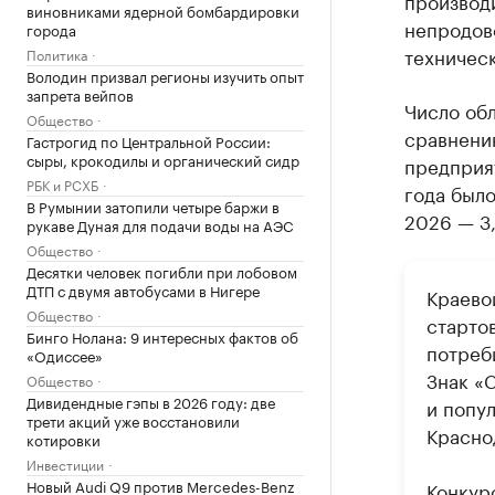
производ
виновниками ядерной бомбардировки
непродов
города
техническ
Политика
Володин призвал регионы изучить опыт
запрета вейпов
Число обл
Общество
сравнени
Гастрогид по Центральной России:
сыры, крокодилы и органический сидр
предприят
РБК и РСХБ
года было
В Румынии затопили четыре баржи в
2026 — 3,
рукаве Дуная для подачи воды на АЭС
Общество
Десятки человек погибли при лобовом
ДТП с двумя автобусами в Нигере
Краево
Общество
стартов
Бинго Нолана: 9 интересных фактов об
потреб
«Одиссее»
Знак «
Общество
Дивидендные гэпы в 2026 году: две
и попу
трети акций уже восстановили
Красно
котировки
Инвестиции
Новый Audi Q9 против Mercedes-Benz
Конкурс