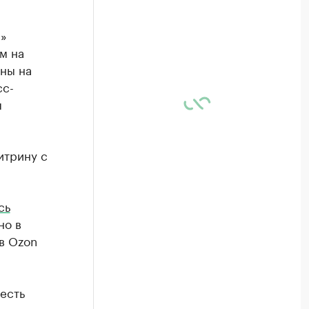
и»
м на
ены на
сс-
я
итрину с
сь
но в
в Ozon
есть