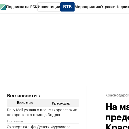
Подписка на РБК
Инвестиции
Мероприятия
Отрасли
Недви
РБК Курсы
РБК Life
Тренды
Визионеры
Национальные проекты
Горо
Газета
Спецпроекты СПб
Конференции СПб
Спецпроекты
Проверк
Краснодарск
Все новости
Краснодар
Весь мир
На м
Daily Mail узнала о плане «королевских
похорон» экс-принца Эндрю
пред
Политика
Эксперт «Альфа-Денег» Фурзикова
Крас