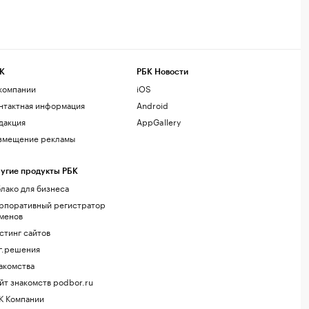
К
РБК Новости
компании
iOS
нтактная информация
Android
дакция
AppGallery
змещение рекламы
угие продукты РБК
лако для бизнеса
рпоративный регистратор
менов
стинг сайтов
г.решения
акомства
йт знакомств podbor.ru
К Компании