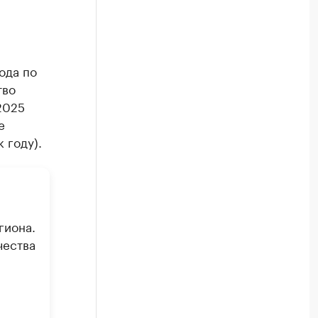
ода по
тво
2025
е
 году).
гиона.
чества