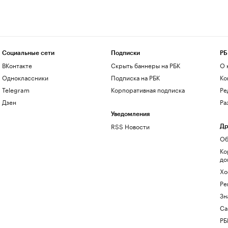
Социальные сети
Подписки
РБ
ВКонтакте
Скрыть баннеры на РБК
О 
Одноклассники
Подписка на РБК
Ко
Telegram
Корпоративная подписка
Ре
Дзен
Ра
Уведомления
RSS Новости
Др
Об
Ко
до
Хо
Ре
Зн
Са
РБ