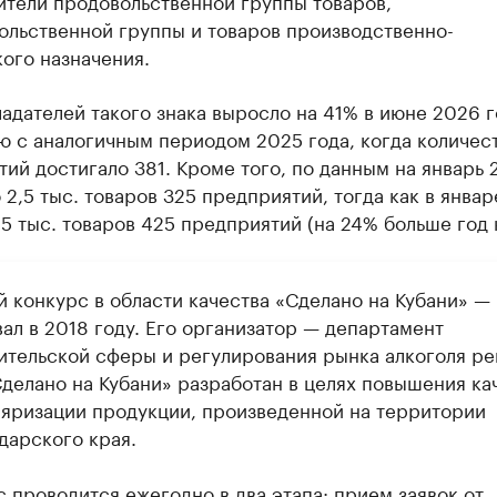
ители продовольственной группы товаров,
ольственной группы и товаров производственно-
ого назначения.
адателей такого знака выросло на 41% в июне 2026 г
ю с аналогичным периодом 2025 года, когда количес
ий достигало 381. Кроме того, по данным на январь 
 2,5 тыс. товаров 325 предприятий, тогда как в январ
5 тыс. товаров 425 предприятий (на 24% больше год к
й конкурс в области качества «Сделано на Кубани» —
ал в 2018 году. Его организатор — департамент
ительской сферы и регулирования рынка алкоголя ре
Сделано на Кубани» разработан в целях повышения ка
ляризации продукции, произведенной на территории
дарского края.
 проводится ежегодно в два этапа: прием заявок от