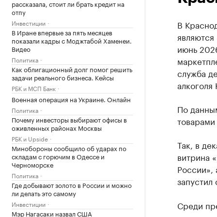
рассказала, стоит ли брать кредит на
отпу
Инвестиции
В Краснод
В Иране впервые за пять месяцев
являются 
показали кадры с Моджтабой Хаменеи.
июнь 2026
Видео
маркетпл
Политика
Как облигационный долг помог решить
служба д
задачи реального бизнеса. Кейсы
алкоголя 
РБК и МСП Банк
Военная операция на Украине. Онлайн
По данны
Политика
Почему инвесторы выбирают офисы в
товарами 
оживленных районах Москвы
РБК и Upside
Так, в де
Минобороны сообщило об ударах по
витрина «
складам с горючим в Одессе и
Черноморске
России», 
Политика
запустил 
Где добывают золото в России и можно
ли делать это самому
Среди пре
Инвестиции
Мэр Нагасаки назвал США