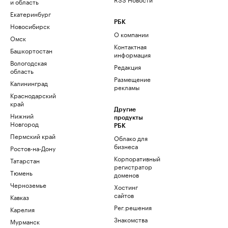
и область
Екатеринбург
РБК
Новосибирск
О компании
Омск
Контактная
Башкортостан
информация
Вологодская
Редакция
область
Размещение
Калининград
рекламы
Краснодарский
край
Другие
Нижний
продукты
Новгород
РБК
Пермский край
Облако для
бизнеса
Ростов-на-Дону
Корпоративный
Татарстан
регистратор
Тюмень
доменов
Черноземье
Хостинг
сайтов
Кавказ
Рег.решения
Карелия
Знакомства
Мурманск