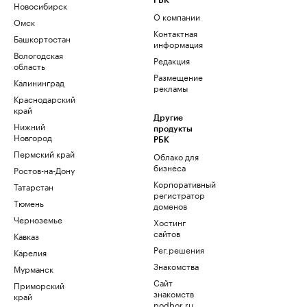
РБК
Новосибирск
О компании
Омск
Контактная
Башкортостан
информация
Вологодская
Редакция
область
Размещение
Калининград
рекламы
Краснодарский
край
Другие
Нижний
продукты
Новгород
РБК
Пермский край
Облако для
бизнеса
Ростов-на-Дону
Корпоративный
Татарстан
регистратор
Тюмень
доменов
Черноземье
Хостинг
сайтов
Кавказ
Рег.решения
Карелия
Знакомства
Мурманск
Сайт
Приморский
знакомств
край
podbor.ru