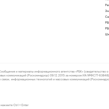
Ре
Зн
Са
РБ
РБ
Шк
ения и материалы информационного агентства «РБК» (свидетельство о 
овых коммуникаций (Роскомнадзор) 09.12.2015 за номером ИА №ФС77-63848) 
 связи, информационных технологий и массовых коммуникаций (Роскомнадз
нажмите Ctrl + Enter