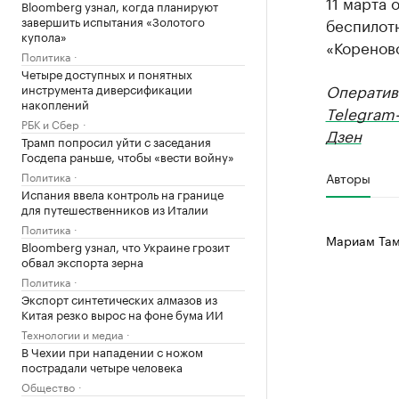
11 марта 
Bloomberg узнал, когда планируют
завершить испытания «Золотого
беспилот
купола»
«Кореновс
Политика
Четыре доступных и понятных
Оператив
инструмента диверсификации
накоплений
Telegram
РБК и Сбер
Дзен
Трамп попросил уйти с заседания
Госдепа раньше, чтобы «вести войну»
Политика
Авторы
Испания ввела контроль на границе
для путешественников из Италии
Политика
Мариам Там
Bloomberg узнал, что Украине грозит
обвал экспорта зерна
Политика
Экспорт синтетических алмазов из
Китая резко вырос на фоне бума ИИ
Технологии и медиа
В Чехии при нападении с ножом
пострадали четыре человека
Общество