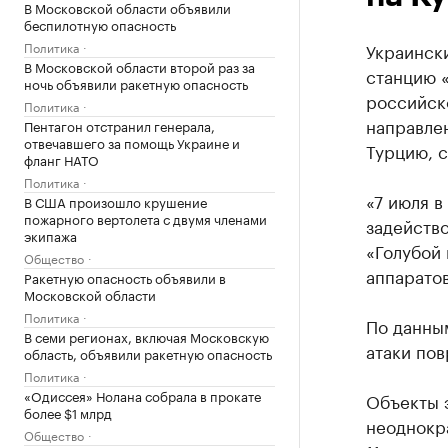
В Московской области объявили
беспилотную опасность
Политика
Украинск
В Московской области второй раз за
станцию «
ночь объявили ракетную опасность
российско
Политика
направлен
Пентагон отстранил генерала,
отвечавшего за помощь Украине и
Турцию, с
фланг НАТО
Политика
«7 июля в
В США произошло крушение
пожарного вертолета с двумя членами
задейство
экипажа
«Голубой 
Общество
аппарато
Ракетную опасность объявили в
Московской области
Политика
По данным
В семи регионах, включая Московскую
атаки по
область, объявили ракетную опасность
Политика
«Одиссея» Нолана собрала в прокате
Объекты 
более $1 млрд
неоднокра
Общество