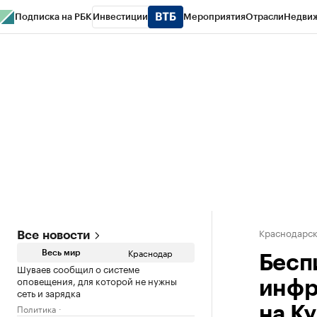
Подписка на РБК
Инвестиции
Мероприятия
Отрасли
Недви
РБК Курсы
РБК Life
Тренды
Визионеры
Национальные проекты
Горо
Газета
Спецпроекты СПб
Конференции СПб
Спецпроекты
Проверк
Краснодарск
Все новости
Краснодар
Весь мир
Бесп
Шуваев сообщил о системе
оповещения, для которой не нужны
инфр
сеть и зарядка
Политика
на К