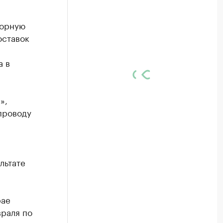
сорную
оставок
а в
»,
проводу
льтате
рае
враля по