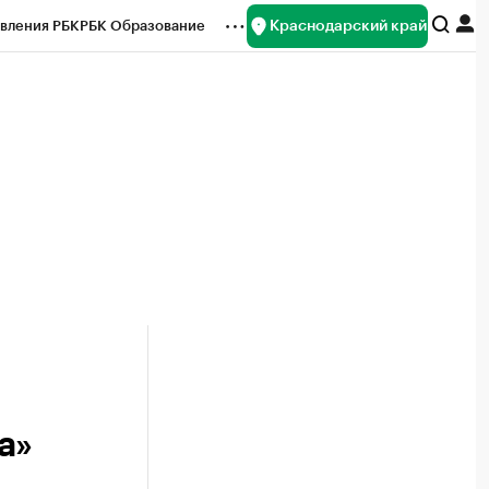
Краснодарский край
вления РБК
РБК Образование
редитные рейтинги
Франшизы
нсы
Рынок наличной валюты
а»