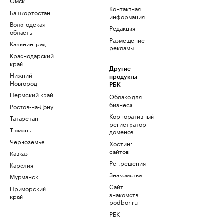
Омск
Контактная
Башкортостан
информация
Вологодская
Редакция
область
Размещение
Калининград
рекламы
Краснодарский
край
Другие
Нижний
продукты
Новгород
РБК
Пермский край
Облако для
бизнеса
Ростов-на-Дону
Корпоративный
Татарстан
регистратор
Тюмень
доменов
Черноземье
Хостинг
сайтов
Кавказ
Рег.решения
Карелия
Знакомства
Мурманск
Сайт
Приморский
знакомств
край
podbor.ru
РБК