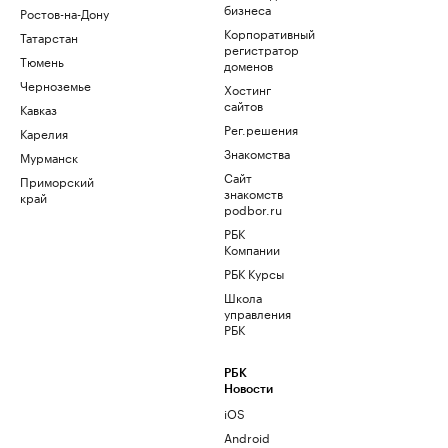
бизнеса
Ростов-на-Дону
Корпоративный
Татарстан
регистратор
Тюмень
доменов
Черноземье
Хостинг
сайтов
Кавказ
Рег.решения
Карелия
Знакомства
Мурманск
Сайт
Приморский
знакомств
край
podbor.ru
РБК
Компании
РБК Курсы
Школа
управления
РБК
РБК
Новости
iOS
Android