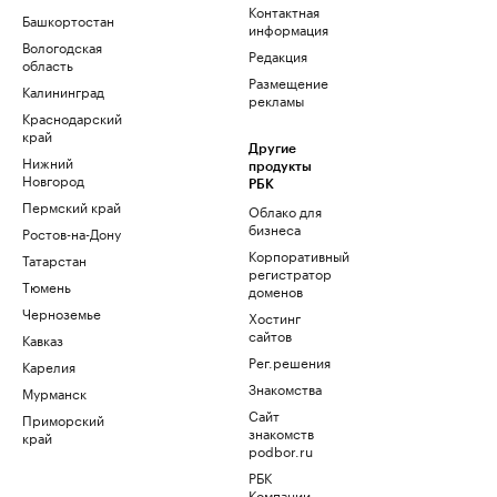
Контактная
Башкортостан
информация
Вологодская
Редакция
область
Размещение
Калининград
рекламы
Краснодарский
край
Другие
Нижний
продукты
Новгород
РБК
Пермский край
Облако для
бизнеса
Ростов-на-Дону
Корпоративный
Татарстан
регистратор
Тюмень
доменов
Черноземье
Хостинг
сайтов
Кавказ
Рег.решения
Карелия
Знакомства
Мурманск
Сайт
Приморский
знакомств
край
podbor.ru
РБК
Компании