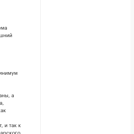
ема
яшний
минимум
аны, а
а,
как
, и так к
дарского