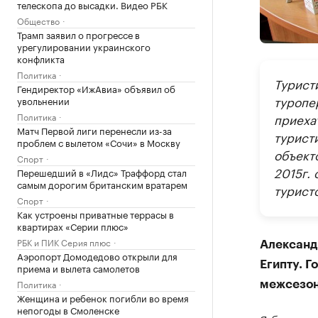
телескопа до высадки. Видео РБК
Общество
Трамп заявил о прогрессе в
урегулировании украинского
конфликта
Политика
Турист
Гендиректор «ИжАвиа» объявил об
туропер
увольнении
Политика
приеха
Матч Первой лиги перенесли из-за
турист
проблем с вылетом «Сочи» в Москву
объект
Спорт
2015г. 
Перешедший в «Лидс» Траффорд стал
самым дорогим британским вратарем
туристо
Спорт
Как устроены приватные террасы в
квартирах «Серии плюс»
РБК и ПИК Серия плюс
Александр
Аэропорт Домодедово открыли для
Египту. Г
приема и вылета самолетов
Политика
межсезон
Женщина и ребенок погибли во время
непогоды в Смоленске