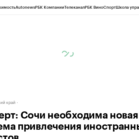
жимость
Autonews
РБК Компании
Телеканал
РБК Вино
Спорт
Школа упра
д
Стиль
Крипто
РБК Бизнес-среда
Дискуссионный клуб
Исследования
К
а контрагентов
Политика
Экономика
Бизнес
Технологии и медиа
Фина
ий край
ерт: Сочи необходима новая
ема привлечения иностранн
стов