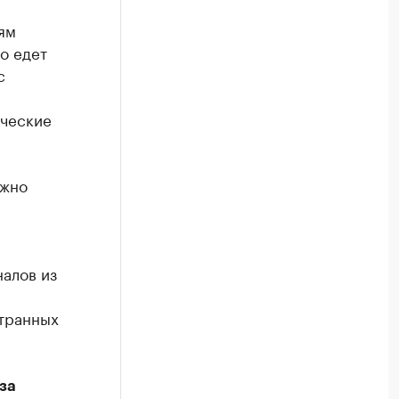
ям
о едет
с
ические
ожно
алов из
странных
за