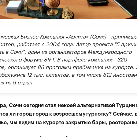
ическая Бизнес Компания «Аэлита» (Сочи) - принима
атор, работает с 2004 года. Автор проекта "5 причи
ть в Сочи", один из организаторов Международного
ического форума SIFT. В портфеле компании - 320
ов, организует 86 программ пребывания на курорте. 
обслужила 12 тыс. клиентов, в том числе 612 иностра
в из 9 стран.
а, Сочи сегодня стал некоей альтернативой Турции 
отов ли город город к возросшему
турпотку
? Сейчас, 
ье, мы видим на курорте закрытые бары, рестораны.