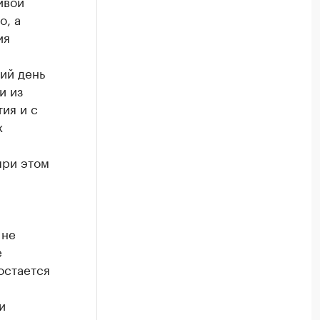
ивой
о, а
ия
ий день
и из
ия и с
х
при этом
 не
е
остается
и