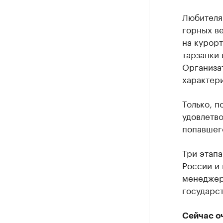
Любителя
горных ве
на курорт
тарзанки 
Организа
характер
Только, п
удовлетво
попавшего
Три этапа
России и 
менеджер
государст
Сейчас о