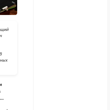
ющий
н
В
нных
и
в
..