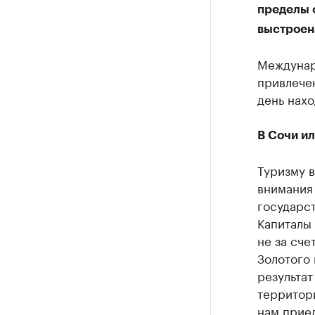
пределы 
выстроена
Междунар
привлечен
день нах
В Сочи ил
Туризму 
внимания 
государст
Капиталы 
не за сче
Золотого 
результат
территори
нам приед