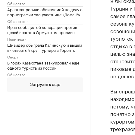
Я бы сказ
Общество
Турции и 
Арест запросили обвиняемой по делу о
порнографии экс-участнице «Дома-2»
самое гла
Общество
сезона ку
Иран сообщил об «операции против
освещения
целей врага» в Ормузском проливе
турпоток 
Политика
Шнайдер обыграла Калинскую и вышла
отдыха в 
в четвертый круг турнира в Торонто
целью зн
Спорт
становитс
В горах Казахстана эвакуировали еще
пиковые д
одного туриста из России
Общество
не дешев
Загрузить еще
Вы спраш
находимс
потому, ч
понятно з
курортом.
трехразо