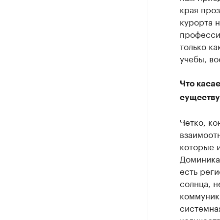
края проз
курорта н
профессио
только ка
учебы, во
Что каса
существу
Четко, ко
взаимоот
которые и
Доминикан
есть рег
солнца, н
коммуник
системная
количеств