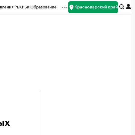
Краснодарский край
вления РБК
РБК Образование
редитные рейтинги
Франшизы
нсы
Рынок наличной валюты
ых