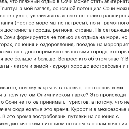
ала, что пляжный отдых в Сочи может стать альтернат
Египту.На мой взгляд, основной потенциал Сочи можн
вное нужно, увеличивать за счет не только расширен
пания (Черное море мы не нагреем), но и грамотного
 достоинств города, региона, страны. На сегодняшн
в Сочи формируется не только из отдыха на море, но 
горах, лечения и оздоровления, поездок на мероприят
акомства с достопримечательностями города, которы
я все больше и больше. Вопрос: кто об этом знает? В
аты - летом и зимой - курорт хорошо востребован и 
.
иваете, почему закрыты столовые, рестораны и мы
я в полупустом Олимпийском парке? Это происходит
то Сочи не готов принимать туристов, а потому, что н
ачем сюда ехать в это время. Курорт и в межсезонье 
 В это время востребованы путевки на лечение с
вым диетическим питанием по всем канонам лечения 