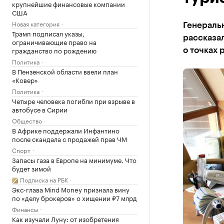
крупнейшие финансовые компании
США
Новая категория
Генераль
Трамп подписал указы,
рассказал
ограничивающие право на
гражданство по рождению
о точках 
Политика
В Пензенской области ввели план
«Ковер»
Политика
Четыре человека погибли при взрыве в
автобусе в Сирии
Общество
В Африке поддержали Инфантино
после скандала с продажей прав ЧМ
Спорт
Запасы газа в Европе на минимуме. Что
будет зимой
Подписка на РБК
Экс-глава Mind Money признала вину
по «делу брокеров» о хищении ₽7 млрд
Финансы
Как изучали Луну: от изобретения