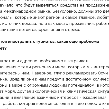
вучало, что будут выделяться средства на продвижен
а международном рынке. Безусловно, должны это де
налы, которые знают регион и самое главное, любят
к источник дохода, но и как место проживания, работ
спитания детей оздоровления и отдыха.
ется иностранных туристов, какая еще проблема
ет?
нкретно и адресно необходимо выстраивать
ношения с теми регионами мира, которым мы интере
нтересны нам. Наверное, глупо рекламировать Сочи 
ке. Вряд ли они к нам поедут в достаточном количес
ионы в мире с огромным людским потенциалом, в кот
ет моря, другая экологическая и климатическая ситуа
ации и выявление взаимных интересов - ежедневная
 работа, которая ведется сегодня в явно недостаточ
е. Когда необходим круглогодичный поток, то и рабо