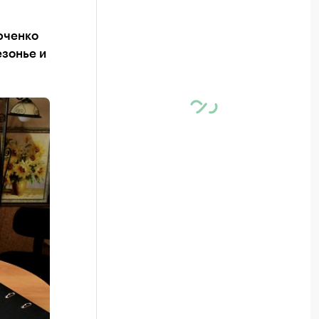
юченко
езонье и