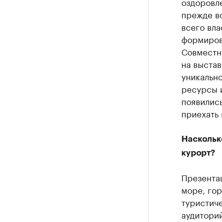
оздоровле
прежде вс
всего вла
формиров
Совместн
на выстав
уникально
ресурсы и
появились
приехать 
Насколько
курорт?
Презента
море, гор
туристич
аудиторий