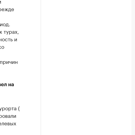
и
прежде
иод.
 турах,
ность и
ко
 причин
вел на
урорта (
ровали
елевых