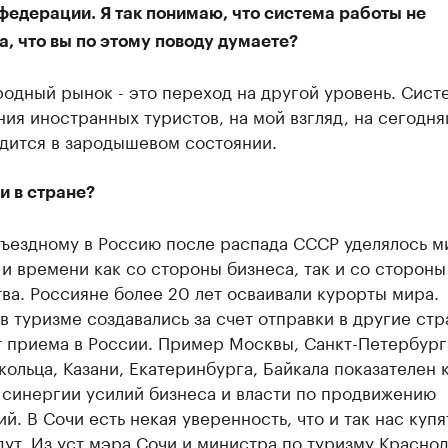
федерации. Я так понимаю, что система работы не
, что вы по этому поводу думаете?
одный рынок - это переход на другой уровень. Сист
ия иностранных туристов, на мой взгляд, на сегодн
одится в зародышевом состоянии.
и в стране?
въездному в Россию после распада СССР уделялось 
и времени как со стороны бизнеса, так и со стороны
ва. Россияне более 20 лет осваивали курорты мира.
в туризме создавались за счет отправки в другие стр
т приема в России. Пример Москвы, Санкт-Петербург
кольца, Казани, Екатеринбурга, Байкала показателен 
 синергии усилий бизнеса и власти по продвижению
й. В Сочи есть некая уверенность, что и так нас купят
ут. Из уст мэра Сочи и министра по туризму Красно