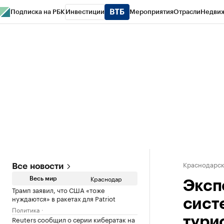
Подписка на РБК
Инвестиции
Мероприятия
Отрасли
Недви
РБК Курсы
РБК Life
Тренды
Визионеры
Национальные проекты
Горо
Газета
Спецпроекты СПб
Конференции СПб
Спецпроекты
Проверк
Краснодарск
Все новости
Краснодар
Весь мир
Эксп
Трамп заявил, что США «тоже
нуждаются» в ракетах для Patriot
сист
Политика
Reuters сообщил о серии кибератак на
тури