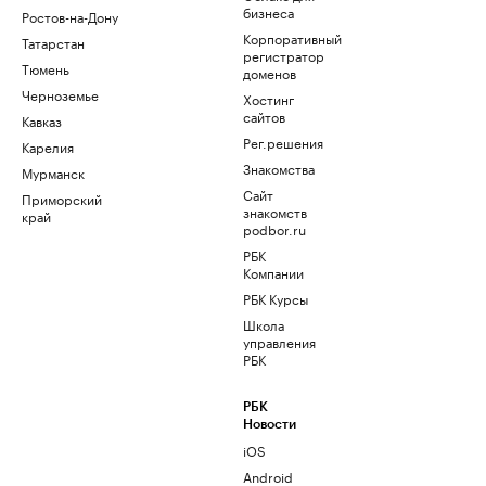
бизнеса
Ростов-на-Дону
Корпоративный
Татарстан
регистратор
Тюмень
доменов
Черноземье
Хостинг
сайтов
Кавказ
Рег.решения
Карелия
Знакомства
Мурманск
Сайт
Приморский
знакомств
край
podbor.ru
РБК
Компании
РБК Курсы
Школа
управления
РБК
РБК
Новости
iOS
Android