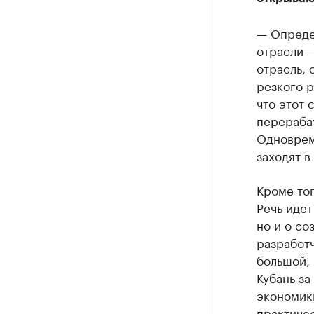
— Опреде
отрасли —
отрасль, 
резкого 
что этот 
перераба
Одноврем
заходят в
Кроме тог
Речь идет
но и о со
разработ
большой, 
Кубань за
экономики
практичес