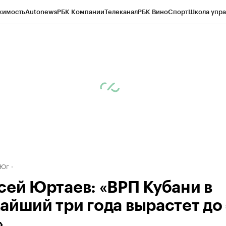
жимость
Autonews
РБК Компании
Телеканал
РБК Вино
Спорт
Школа упра
д
Стиль
Крипто
РБК Бизнес-среда
Дискуссионный клуб
Исследования
К
а контрагентов
Политика
Экономика
Бизнес
Технологии и медиа
Фина
+Юг
сей Юртаев: «ВРП Кубани в
айший три года вырастет до
»