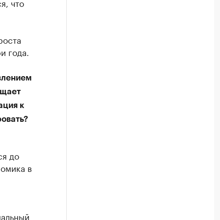
я, что
роста
и года.
влением
ущает
ация к
овать?
ся до
номика в
нальный