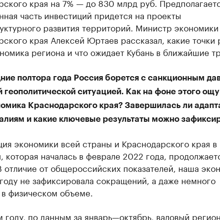
ского края на 7% — до 830 млрд руб. Предполагаетс
нная часть инвестиций придется на проекты
уктурного развития территорий. Министр экономики
ского края Алексей Юртаев рассказал, какие точки 
номика региона и что ожидает Кубань в ближайшие тр
ние полтора года Россия борется с санкционным да
й геополитической ситуацией. Как на фоне этого ощ
номика Краснодарского края? Завершилась ли адапт
алиям и какие ключевые результаты можно зафиксир
ция экономики всей страны и Краснодарского края в
, которая началась в феврале 2022 года, продолжает
В отличие от общероссийских показателей, наша эко
году не зафиксировала сокращений, а даже немного
 в физическом объеме.
 году, по данным за январь—октябрь, валовый регио