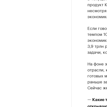
продукт 
несмотря 
экономика
Если гово
темпом 1
экономик
3,9 трлн 
задачи, к
На фоне э
отрасли, 
готовых м
раньше з
Сейчас же
— Какие т
открываю