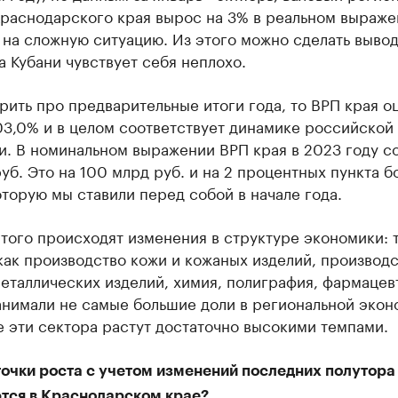
Краснодарского края вырос на 3% в реальном выраже
на сложную ситуацию. Из этого можно сделать вывод
 Кубани чувствует себя неплохо.
рить про предварительные итоги года, то ВРП края о
03,0% и в целом соответствует динамике российской
и. В номинальном выражении ВРП края в 2023 году с
руб. Это на 100 млрд руб. и на 2 процентных пункта 
оторую мы ставили перед собой в начале года.
того происходят изменения в структуре экономики: 
как производство кожи и кожаных изделий, производ
еталлических изделий, химия, полиграфия, фармацев
анимали не самые большие доли в региональной экон
 эти сектора растут достаточно высокими темпами.
очки роста с учетом изменений последних полутора
тся в Краснодарском крае?