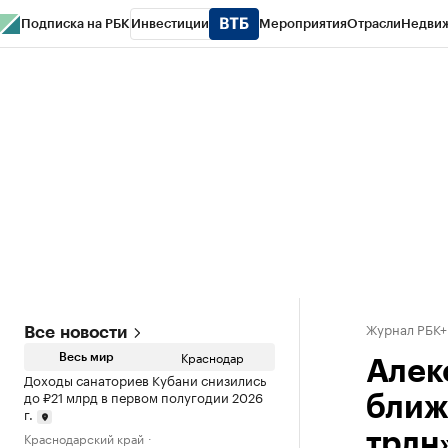
Подписка на РБК
Инвестиции
Мероприятия
Отрасли
Недви
РБК Курсы
РБК Life
Тренды
Визионеры
Национальные проекты
Горо
Газета
Спецпроекты СПб
Конференции СПб
Спецпроекты
Проверк
Журнал РБК
Все новости
Краснодар
Весь мир
Алек
Доходы санаториев Кубани снизились
до ₽21 млрд в первом полугодии 2026
ближ
г.
Краснодарский край
трлн