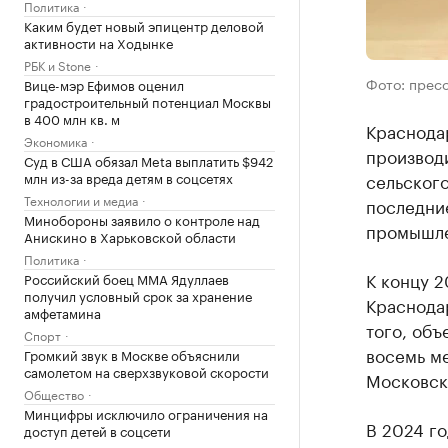
Политика
Каким будет новый эпицентр деловой
активности на Ходынке
РБК и Stone
Фото: прес
Вице-мэр Ефимов оценил
градостроительный потенциал Москвы
в 400 млн кв. м
Краснодар
Экономика
производ
Суд в США обязал Meta выплатить $942
млн из-за вреда детям в соцсетях
сельского
Технологии и медиа
последние
Минобороны заявило о контроле над
промышле
Анискино в Харьковской области
Политика
К концу 2
Российский боец ММА Ядуллаев
получил условный срок за хранение
Краснодар
амфетамина
того, объ
Спорт
восемь ме
Громкий звук в Москве объяснили
самолетом на сверхзвуковой скорости
Московск
Общество
Минцифры исключило ограничения на
В 2024 го
доступ детей в соцсети