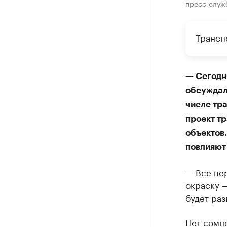
пресс-служ
Трансп
— Сегодн
обсуждали
числе тр
проект тр
объектов.
повлияют
— Все пе
окраску 
будет раз
Нет сомне