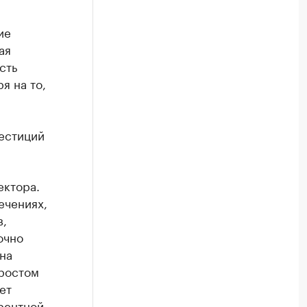
ие
ая
сть
я на то,
естиций
ектора.
ечениях,
в,
очно
на
 ростом
ет
урентной