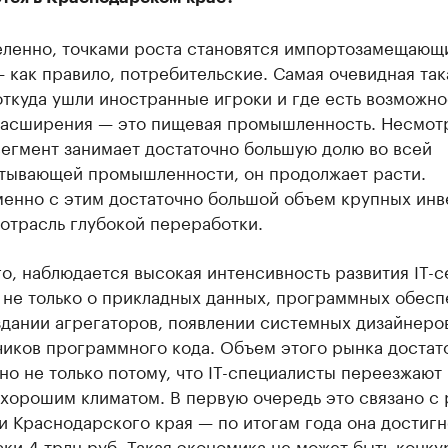
ленно, точками роста становятся импортозамещающ
 как правило, потребительские. Самая очевидная так
откуда ушли иностранные игроки и где есть возможно
расширения — это пищевая промышленность. Несмотр
сегмент занимает достаточно большую долю во всей
тывающей промышленности, он продолжает расти.
енно с этим достаточно большой объем крупных инв
 отрасль глубокой переработки.
о, наблюдается высокая интенсивность развития IT-с
 не только о прикладных данных, программных обесп
здании агрегаторов, появлении системных дизайнеро
чиков программного кода. Объем этого рынка достат
но не только потому, что IT-специалисты переезжают 
 хорошим климатом. В первую очередь это связано с
 Краснодарского края — по итогам года она достигн
ки 4 трлн руб. Такая экономика не может быть конк