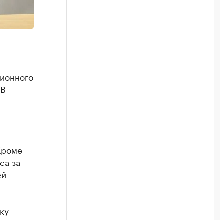
ционного
 В
Кроме
са за
ей
ку