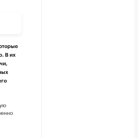
которые
. В их
чи,
ных
его
вую
ленно