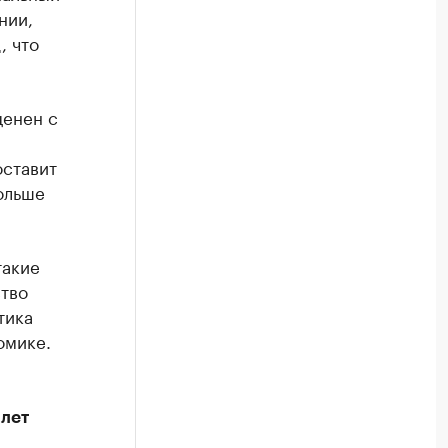
нии,
, что
ценен с
оставит
больше
такие
ство
тика
омике.
 лет