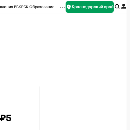
Краснодарский край
вления РБК
РБК Образование
редитные рейтинги
Франшизы
нсы
Рынок наличной валюты
 ₽5