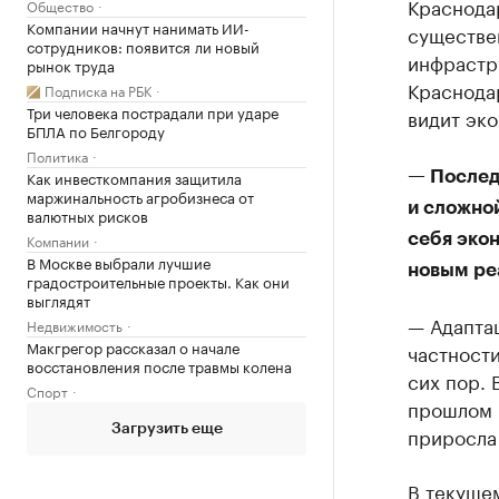
Краснодар
Общество
Компании начнут нанимать ИИ-
существе
сотрудников: появится ли новый
инфрастр
рынок труда
Краснодар
Подписка на РБК
Три человека пострадали при ударе
видит эко
БПЛА по Белгороду
Политика
Как инвесткомпания защитила
— Послед
маржинальность агробизнеса от
и сложно
валютных рисков
Компании
себя эко
В Москве выбрали лучшие
новым ре
градостроительные проекты. Как они
выглядят
— Адапта
Недвижимость
Макгрегор рассказал о начале
частности
восстановления после травмы колена
сих пор. 
Спорт
прошлом 
Загрузить еще
приросла
В текущем