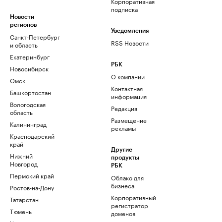
Корпоративная
подписка
Новости
регионов
Уведомления
Санкт-Петербург
RSS Новости
и область
Екатеринбург
РБК
Новосибирск
О компании
Омск
Контактная
Башкортостан
информация
Вологодская
Редакция
область
Размещение
Калининград
рекламы
Краснодарский
край
Другие
Нижний
продукты
Новгород
РБК
Пермский край
Облако для
бизнеса
Ростов-на-Дону
Корпоративный
Татарстан
регистратор
Тюмень
доменов