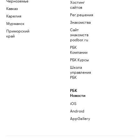
Черноземье
Хостинг
сайтов
Кавказ
Рег.решения
Карелия
Знакомства
Мурманск
Сайт
Приморский
знакомств
край
podbor.ru
РБК
Компании
РБК Курсы
Школа
управления
РБК
РБК
Новости
iOS
Android
AppGallery