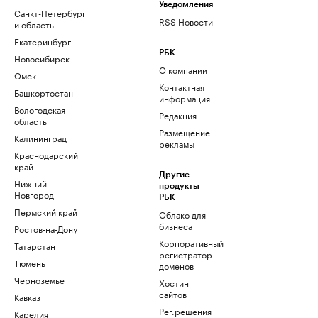
Уведомления
Санкт-Петербург
RSS Новости
и область
Екатеринбург
РБК
Новосибирск
О компании
Омск
Контактная
Башкортостан
информация
Вологодская
Редакция
область
Размещение
Калининград
рекламы
Краснодарский
край
Другие
Нижний
продукты
Новгород
РБК
Пермский край
Облако для
бизнеса
Ростов-на-Дону
Корпоративный
Татарстан
регистратор
Тюмень
доменов
Черноземье
Хостинг
сайтов
Кавказ
Рег.решения
Карелия