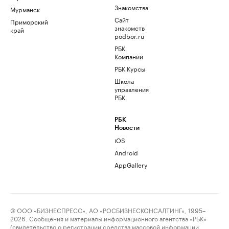
Знакомства
Мурманск
Сайт
Приморский
знакомств
край
podbor.ru
РБК
Компании
РБК Курсы
Школа
управления
РБК
РБК
Новости
iOS
Android
AppGallery
© ООО «БИЗНЕСПРЕСС», АО «РОСБИЗНЕСКОНСАЛТИНГ», 1995–
2026. Сообщения и материалы информационного агентства «РБК»
(свидетельство о регистрации средства массовой информации