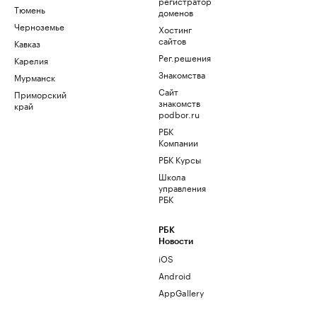
регистратор
Тюмень
доменов
Черноземье
Хостинг
сайтов
Кавказ
Рег.решения
Карелия
Знакомства
Мурманск
Сайт
Приморский
знакомств
край
podbor.ru
РБК
Компании
РБК Курсы
Школа
управления
РБК
РБК
Новости
iOS
Android
AppGallery