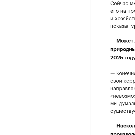
Сейчас м
его на пр
и хозяйст
показал у
— Может 
природным
2025 год
— Конечно
свои кор
направлен
«невозмож
мы думали
существуе
— Наскол
производ