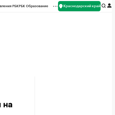
Краснодарский край
вления РБК
РБК Образование
редитные рейтинги
Франшизы
нсы
Рынок наличной валюты
 на