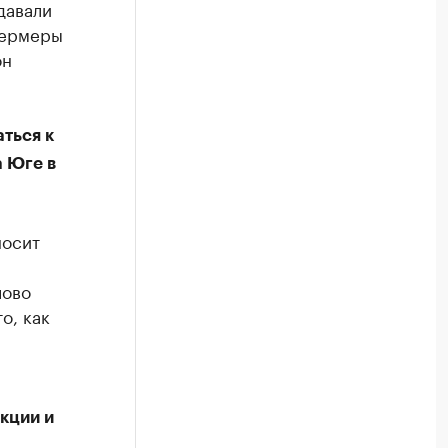
давали
фермеры
он
ться к
а Юге в
носит
лово
о, как
кции и