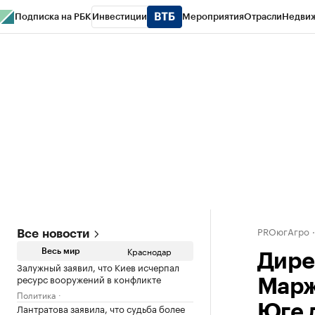
Подписка на РБК
Инвестиции
Мероприятия
Отрасли
Недви
РБК Курсы
РБК Life
Тренды
Визионеры
Национальные проекты
Горо
Газета
Спецпроекты СПб
Конференции СПб
Спецпроекты
Проверк
PROюгАгро
Все новости
Краснодар
Весь мир
Дире
Залужный заявил, что Киев исчерпал
ресурс вооружений в конфликте
Марж
Политика
Лантратова заявила, что судьба более
Юге 