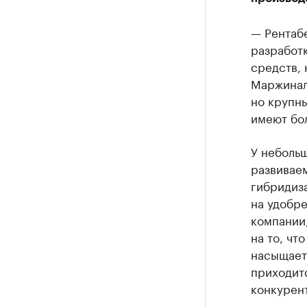
— Рентабе
разработк
средств, 
Маржиналь
но крупны
имеют бо
У небольш
развиваем
гибридиза
на удобре
компании
на то, чт
насыщаетс
приходитс
конкурен