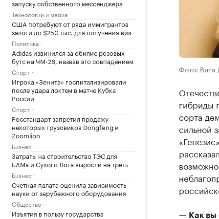
запуску собственного мессенджера
Технологии и медиа
США потребуют от ряда иммигрантов
залоги до $250 тыс. для получения виз
Политика
Adidas извинился за обилие розовых
бутс на ЧМ-26, назвав это совпадением
Фото: Вита
Спорт
Игрока «Зенита» госпитализировали
после удара локтем в матче Кубка
Отечеств
России
гибриды п
Спорт
сорта де
Росстандарт запретил продажу
некоторых грузовиков Dongfeng и
сильной 
Zoomlion
«Генезис
Бизнес
рассказа
Затраты на строительство ТЭС для
БАМа и Сухого Лога выросли на треть
возможно
Бизнес
неблагоп
Счетная палата оценила зависимость
российск
науки от зарубежного оборудования
Общество
Изъятия в пользу государства
— Как вы