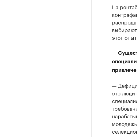
На рента
контрафа
распродаю
выбирают 
этот опыт
— Сущест
специалис
привлече
— Дефици
это люди 
специалис
требовани
нарабатыв
молодежь 
селекцио