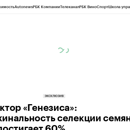
жимость
Autonews
РБК Компании
Телеканал
РБК Вино
Спорт
Школа упра
д
Стиль
Крипто
РБК Бизнес-среда
Дискуссионный клуб
Исследования
К
а контрагентов
Политика
Экономика
Бизнес
Технологии и медиа
Фина
ЭКСКЛЮЗИВ
ктор «Генезиса»:
инальность селекции семян
достигает 60%