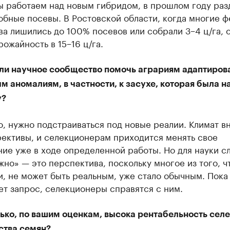
ы работаем над новым гибридом, в прошлом году раз
обные посевы. В Ростовской области, когда многие 
ва лишились до 100% посевов или собрали 3−4 ц/га, 
рожайность в 15−16 ц/га.
ли научное сообщество помочь аграриям адаптирова
 аномалиям, в частности, к засухе, которая была н
у?
, нужно подстраиваться под новые реалии. Климат в
рективы, и селекционерам приходится менять свое
ие уже в ходе определенной работы. Но для науки с
но» — это перспектива, поскольку многое из того, чт
, не может быть реальным, уже стало обычным. Пока
т запрос, селекционеры справятся с ним.
ько, по вашим оценкам, высока рентабельность селе
ства семян?