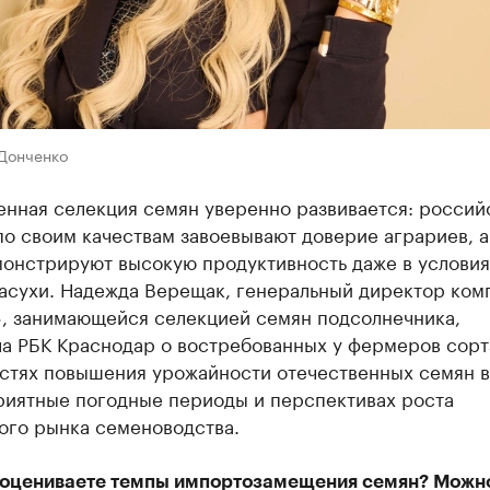
 Донченко
енная селекция семян уверенно развивается: россий
о своим качествам завоевывают доверие аграриев, а
монстрируют высокую продуктивность даже в условия
засухи. Надежда Верещак, генеральный директор ком
», занимающейся селекцией семян подсолнечника,
ла РБК Краснодар о востребованных у фермеров сорт
стях повышения урожайности отечественных семян в
риятные погодные периоды и перспективах роста
ого рынка семеноводства.
 оцениваете темпы импортозамещения семян? Можн