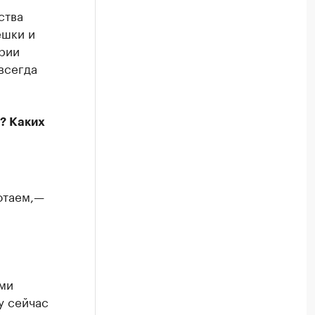
ства
ешки и
арии
всегда
? Каких
отаем,—
ыми
у сейчас