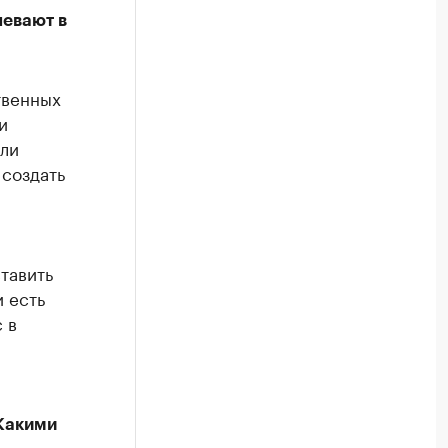
певают в
твенных
и
али
 создать
тавить
 есть
 в
Какими