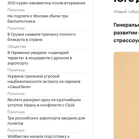
300 курян неизвестна после вторжения
Политика
Новый гибри
На подлете к Москве сбили три
беспилотника
Генераль
Политика
развитии
В Грузии назвали причину полного
блэкаута в стране
стрессоу
Общество
В Германии увидели «сценарий
теракта» в инциденте с дроном в
аэропорту
Политика
Украина признала угрозой
нацбезопасности актрису из сериала
«СашаТаня»
Политика
Reuters раскрыл одну из крупнейших
уступок Ирану в конфликте с США
Политика
Три российских аэропорта закрыли для
полетов
Политика
Wildberries начала подготовку к