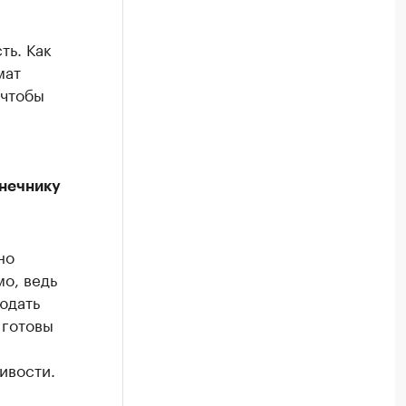
ть. Как
мат
 чтобы
лнечнику
но
мо, ведь
юдать
 готовы
ивости.