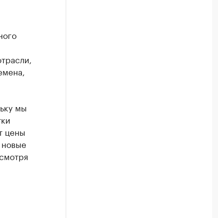
ного
отрасли,
емена,
льку мы
тки
т цены
 новые
есмотря