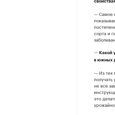
свойства
— Самое 
показывае
постепен
сорта и г
заболева
— Какой 
в южных 
— Из тех 
получать 
не все за
инструкци
это делат
урожайнос