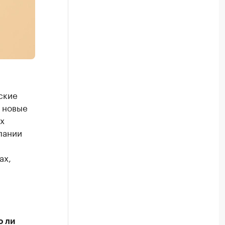
ские
 новые
х
пании
ах,
о ли