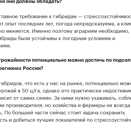
ми они должны обладать?
главное требование к гибридам — стрессоустойчивос
т опыт последних лет, погода непредсказуема, а кли
но меняется. Именно поэтому аграриям необходимо,
ибриды были устойчивы к погодным условиям и
ниям.
урожайности потенциально можно достичь по подсо
регионах России?
гибридов, что есть у нас на рынке, потенциально мож
урожай в 50 ц/га, однако это практически недостижи
висит от самих семян. За ними нужно ухаживать, собл
и производителя, но хозяйства и фермеры не всегда
ь. По большей части сейчас стоит задача сохранить
ть и добиться лучших показателей по стрессоустойч