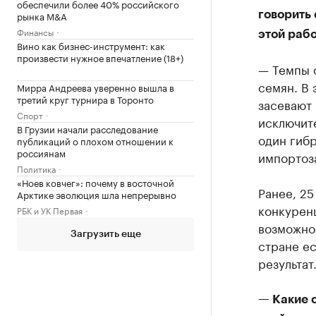
обеспечили более 40% российского
рынка M&A
говорить 
Финансы
этой раб
Вино как бизнес-инструмент: как
произвести нужное впечатление (18+)
— Темпы 
семян. В 
Мирра Андреева уверенно вышла в
третий круг турнира в Торонто
засевают 
Спорт
исключите
В Грузии начали расследование
один гибр
публикаций о плохом отношении к
россиянам
импортоз
Политика
«Ноев ковчег»: почему в восточной
Ранее, 25
Арктике эволюция шла непрерывно
конкурен
РБК и УК Первая
возможнос
Загрузить еще
стране ес
результат
— Какие 