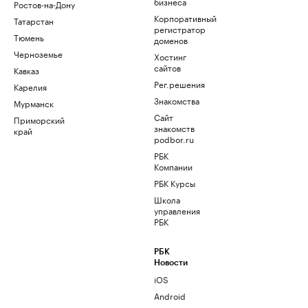
бизнеса
Ростов-на-Дону
Корпоративный
Татарстан
регистратор
Тюмень
доменов
Черноземье
Хостинг
сайтов
Кавказ
Рег.решения
Карелия
Знакомства
Мурманск
Сайт
Приморский
знакомств
край
podbor.ru
РБК
Компании
РБК Курсы
Школа
управления
РБК
РБК
Новости
iOS
Android