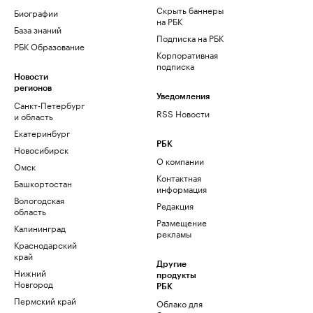
Скрыть баннеры
Биографии
на РБК
База знаний
Подписка на РБК
РБК Образование
Корпоративная
подписка
Новости
регионов
Уведомления
Санкт-Петербург
RSS Новости
и область
Екатеринбург
РБК
Новосибирск
О компании
Омск
Контактная
Башкортостан
информация
Вологодская
Редакция
область
Размещение
Калининград
рекламы
Краснодарский
край
Другие
Нижний
продукты
Новгород
РБК
Пермский край
Облако для