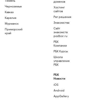
Тюмень
доменов
Черноземье
Хостинг
сайтов
Кавказ
Рег.решения
Карелия
Знакомства
Мурманск
Сайт
Приморский
знакомств
край
podbor.ru
РБК
Компании
РБК Курсы
Школа
управления
РБК
РБК
Новости
iOS
Android
AppGallery