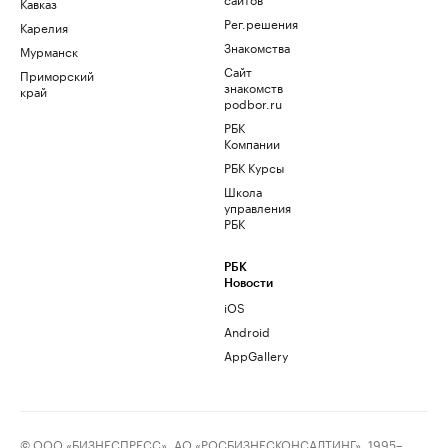
Кавказ
Рег.решения
Карелия
Знакомства
Мурманск
Сайт
Приморский
знакомств
край
podbor.ru
РБК
Компании
РБК Курсы
Школа
управления
РБК
РБК
Новости
iOS
Android
AppGallery
© ООО «БИЗНЕСПРЕСС», АО «РОСБИЗНЕСКОНСАЛТИНГ», 1995–