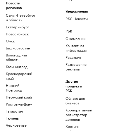
Новости
регионов
Уведомления
Санкт-Петербург
RSS Новости
и область
Екатеринбург
РБК
Новосибирск
О компании
Омск
Контактная
Башкортостан
информация
Вологодская
Редакция
область
Размещение
Калининград
рекламы
Краснодарский
край
Другие
Нижний
продукты
Новгород
РБК
Пермский край
Облако для
бизнеса
Ростов-на-Дону
Корпоративный
Татарстан
регистратор
Тюмень
доменов
Черноземье
Хостинг
сайтов